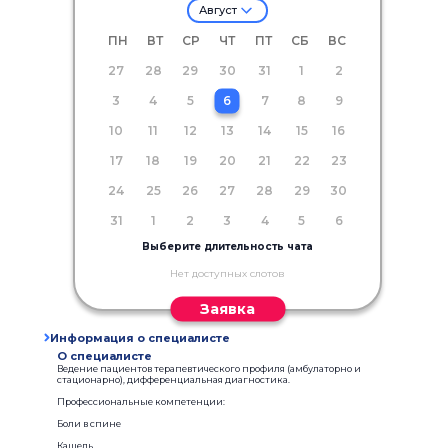
Август
ПН
ВТ
СР
ЧТ
ПТ
СБ
ВС
27
28
29
30
31
1
2
3
4
5
6
7
8
9
10
11
12
13
14
15
16
17
18
19
20
21
22
23
24
25
26
27
28
29
30
31
1
2
3
4
5
6
Выберите длительность чата
Нет доступных слотов
Заявка
Информация о специалисте
О специалисте
Ведение пациентов терапевтического профиля (амбулаторно и
стационарно), дифференциальная диагностика.
Профессиональные компетенции:
Боли в спине
Кашель