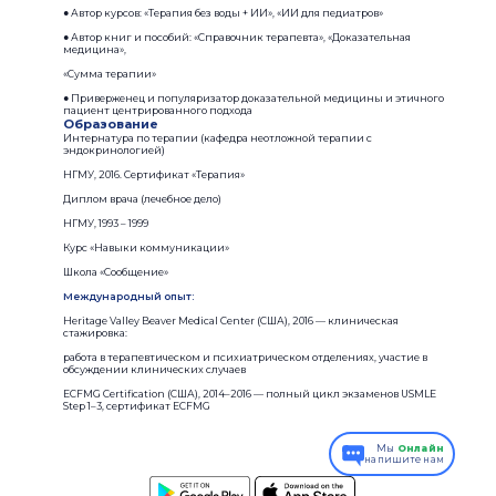
● Автор курсов: «Терапия без воды + ИИ», «ИИ для педиатров»
● Автор книг и пособий: «Справочник терапевта», «Доказательная
медицина»,
«Сумма терапии»
● Приверженец и популяризатор доказательной медицины и этичного
пациент центрированного подхода
Образование
Интернатура по терапии (кафедра неотложной терапии с
эндокринологией)
НГМУ, 2016. Сертификат «Терапия»
Диплом врача (лечебное дело)
НГМУ, 1993 – 1999
Курс «Навыки коммуникации»
Школа «Сообщение»
Международный опыт:
Heritage Valley Beaver Medical Center (США), 2016 — клиническая
стажировка:
работа в терапевтическом и психиатрическом отделениях, участие в
обсуждении клинических случаев
ECFMG Certification (США), 2014–2016 — полный цикл экзаменов USMLE
Step 1–3, сертификат ECFMG
Мы
Онлайн
напишите нам