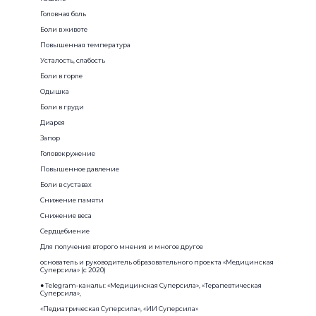
Головная боль
Боли в животе
Повышенная температура
Усталость, слабость
Боли в горле
Одышка
Боли в груди
Диарея
Запор
Головокружение
Повышенное давление
Боли в суставах
Снижение памяти
Снижение веса
Сердцебиение
Для получения второго мнения и многое другое
основатель и руководитель образовательного проекта «Медицинская
Суперсила» (с 2020)
● Telegram-каналы: «Медицинская Суперсила», «Терапевтическая
Суперсила»,
«Педиатрическая Суперсила», «ИИ Суперсила»