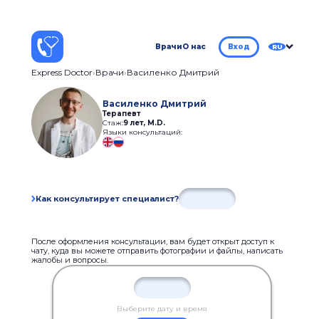
Врачи
О нас
Вход
RU
Express Doctor
Врачи
Василенко Дмитрий
Василенко Дмитрий
Терапевт
Стаж:
9 лет
,
M.D.
Языки консультаций:
Как консультирует специалист?
После оформления консультации, вам будет открыт доступ к
чату, куда вы можете отправить фотографии и файлы, написать
жалобы и вопросы.
Выберите дату и время