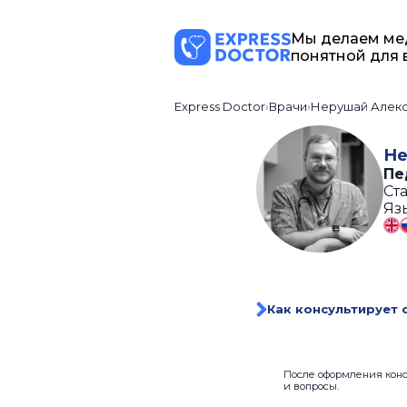
Мы делаем ме
понятной для 
Express Doctor
Врачи
Нерушай Алек
Не
Пе
Ста
Яз
Как консультирует 
После оформления консу
и вопросы.