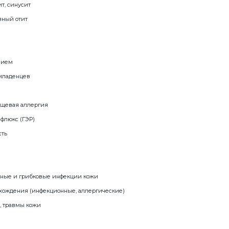
т, синусит
вный отит
нием
младенцев
ищевая аллергия
флюкс (ГЭР)
сть
ьные и грибковые инфекции кожи
хождения (инфекционные, аллергические)
, травмы кожи