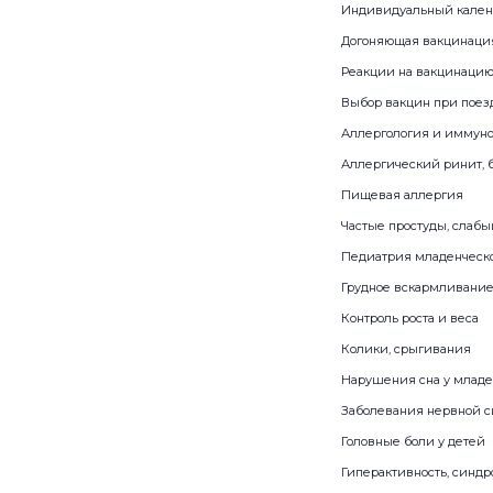
Индивидуальный кален
Догоняющая вакцинаци
Реакции на вакцинацию,
Выбор вакцин при поезд
Аллергология и иммун
Аллергический ринит, 
Пищевая аллергия
Частые простуды, слаб
Педиатрия младенческо
Грудное вскармливание
Контроль роста и веса
Колики, срыгивания
Нарушения сна у младе
Заболевания нервной 
Головные боли у детей
Гиперактивность, синд