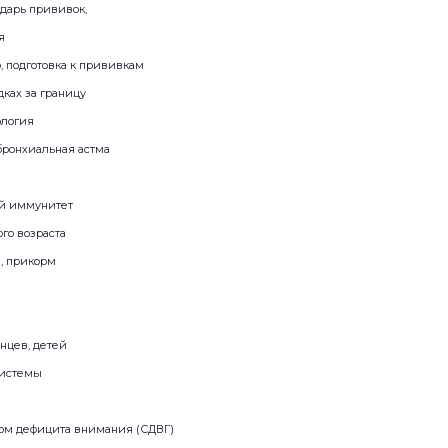
дарь прививок,
я
 подготовка к прививкам
ках за границу
ология
бронхиальная астма
ый иммунитет
го возраста
, прикорм
нцев, детей
системы
ром дефицита внимания (СДВГ)