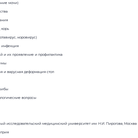
ание мочи)
ства
ания
, корь
тавирус, норовирус)
я инфекция
й и их проявление и профилактика
лемы
ая и варусная деформация стоп
ушибы
ологические вопросы
ый исследовательский медицинский университет им. Н.И. Пирогова, Москва
атрия