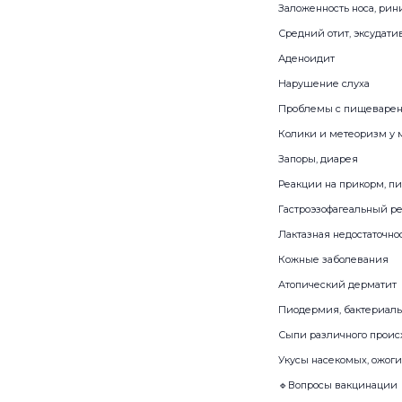
Заложенность носа, рини
Средний отит, эксудати
Аденоидит
Нарушение слуха
Проблемы с пищеваре
Колики и метеоризм у 
Запоры, диарея
Реакции на прикорм, п
Гастроэзофагеальный ре
Лактазная недостаточно
Кожные заболевания
Атопический дерматит
Пиодермия, бактериал
Сыпи различного проис
Укусы насекомых, ожоги
🔹Вопросы вакцинации