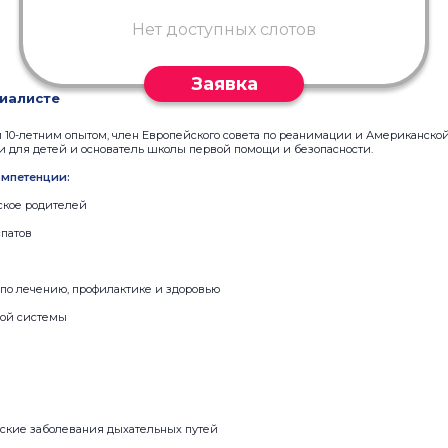
Нет доступных слотов
Заявка
иалисте
 10-летним опытом, член Европейского совета по реанимации и Американско
и для детей и основатель школы первой помощи и безопасности.
мпетенции:
ское родителей
патов
по лечению, профилактике и здоровью
ной системы
еские заболевания дыхательных путей