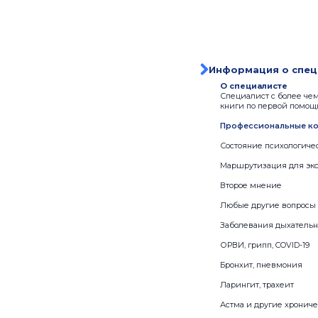
Информация о спец
О специалисте
Специалист с более чем
книги по первой помощ
Профессиональные ко
Состояние психологиче
Маршрутизация для экс
Второе мнение
Любые другие вопросы 
Заболевания дыхатель
ОРВИ, грипп, COVID-19
Бронхит, пневмония
Ларингит, трахеит
Астма и другие хронич