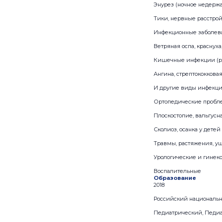
Энурез (ночное недерж
Тики, нервные расстрой
Инфекционные заболев
Ветряная оспа, краснуха
Кишечные инфекции (ро
Ангина, стрептококкова
И другие виды инфекци
Ортопедические проб
Плоскостопие, вальгусн
Сколиоз, осанка у детей
Травмы, растяжения, 
Урологические и гинек
Воспалительные
Образование
2018
Российский национальн
Педиатрический, Педи