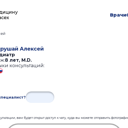
дицину
Врачи
всех
сей
рушай Алексей
диатр
ж:
8 лет
,
M.D.
ыки консультаций:
специалист?
льтации, вам будет открыт доступ к чату, куда вы можете отправить фотограф