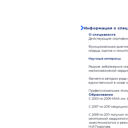
Информация о спец
О специалисте
Действующие сертифика
Функциональная диагнос
сердца, оценка и монит
Научные интересы
Редкие заболевания се
малоинвазивной кардиох
Является автором ряда 
единственный в мире оп
Профессиональная этик
Образование
С 2003 по 2009 ММА им. 
С 2007 по 2010 медицин
С 2009 по 2011 получил
неотложной кардиологии
«анестезиология и реа
Н.И.Пирогова.