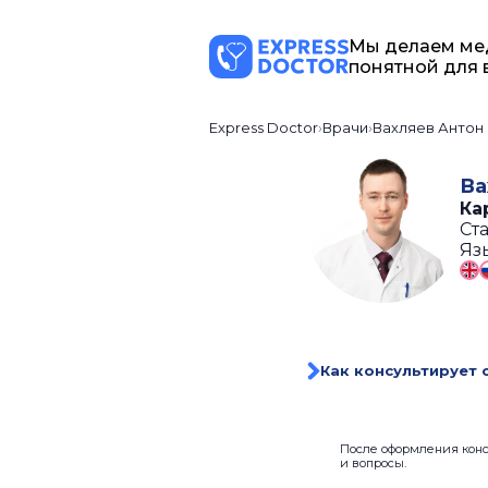
Мы делаем ме
понятной для 
Express Doctor
Врачи
Вахляев Антон
Ва
Ка
Ста
Яз
Как консультирует 
После оформления консу
и вопросы.