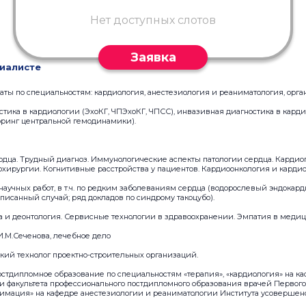
Нет доступных слотов
Заявка
иалисте
ты по специальностям: кардиология, анестезиология и реаниматология, орга
тика в кардиологии (ЭхоКГ, ЧПЭхоКГ, ЧПСС), инвазивная диагностика в кард
оринг центральной гемодинамики).
рдца. Трудный диагноз. Иммунологические аспекты патологии сердца. Кардио
ирургии. Когнитивные расстройства у пациентов. Кардиоонкология и кардио
научных работ, в т.ч. по редким заболеваниям сердца (водорослевый эндокард
исанный случай; ряд докладов по синдрому такоцубо).
а и деонтология. Сервисные технологии в здравоохранении. Эмпатия в меди
И.М.Сеченова, лечебное дело
ский технолог проектно-строительных организаций.
 постдипломное образование по специальностям «терапия», «кардиология» на к
 факультета профессионального постдипломного образования врачей Первого
нимация» на кафедре анестезиологии и реаниматологии Института усоверше