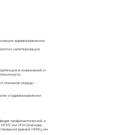
низация здравоохранения.
иологии (катетеризация
протекция в инвазивной и
токсичность.
ит клапанов сердца –
цине и здравоохранении.
афедре профилактической и
 МГМУ им. И.М.Сеченова,
нствования врачей НМХЦ им.