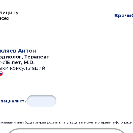
дицину
Врачи
всех
хляев Антон
рдиолог, Терапевт
ж:
15 лет
,
M.D.
ыки консультаций:
специалист?
льтации, вам будет открыт доступ к чату, куда вы можете отправить фотограф