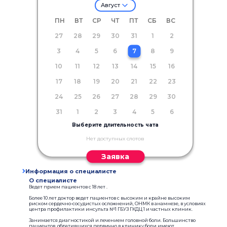
Август
ПН
ВТ
СР
ЧТ
ПТ
СБ
ВС
27
28
29
30
31
1
2
3
4
5
6
7
8
9
10
11
12
13
14
15
16
17
18
19
20
21
22
23
24
25
26
27
28
29
30
31
1
2
3
4
5
6
Выберите длительность чата
Нет доступных слотов
Заявка
Информация о специалисте
О специалисте
Ведет прием пациентов с 18 лет .
Более 10 лет доктор ведет пациентов с высоким и крайне высоким
риском сердечно-сосудистых осложнений, ОНМК в анамнезе, в условиях
центра профилактики инсульта №1 ГБУЗ ГКДЦ 1 и частных клиник.
Занимается диагностикой и лечением головной боли. Большинство
пациентов, обратившихся первично в клинику боли имеют