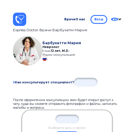
Врачи
О нас
Вход
RU
Express Doctor
Врачи
Барбухатти Мария
Барбухатти Мария
Невролог
Стаж:
12 лет
,
M.D.
Языки консультаций:
Как консультирует специалист?
После оформления консультации, вам будет открыт доступ к
чату, куда вы можете отправить фотографии и файлы, написать
жалобы и вопросы.
Выберите дату и время