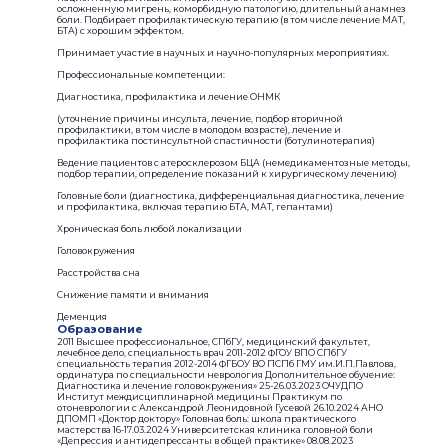
осложненную мигрень, коморбидную патологию, длительный анамнез
боли. Подбирает профилактическую терапию (в том числе лечение МАТ,
БТА) с хорошим эффектом.
Принимает участие в научных и научно-популярных мероприятиях.
Профессиональные компетенции:
Диагностика, профилактика и лечение ОНМК
(уточнение причины инсульта, лечение, подбор вторичной
профилактики, в том числе в молодом возрасте), лечение и
профилактика постинсультной спастичности (ботулинотерапия)
Ведение пациентов с атеросклерозом БЦА (немедикаментозные методы,
подбор терапии, определение показаний к хирургическому лечению)
Головные боли (диагностика, дифференциальная диагностика, лечение
и профилактика, включая терапию БТА, МАТ, гепантами)
Хроническая боль любой локализации
Головокружения
Расстройства сна
Снижение памяти и внимания
Деменция
Образование
2011 Высшее профессиональное, СПбГУ, медицинский факультет,
лечебное дело, специальность врач 2011-2012 ФГОУ ВПО СПбГУ
специальность терапия 2012-2014 ФГБОУ ВО ПСПб ГМУ им.И.П.Павлова,
ординатура по специальности неврология Дополнительное обучение:
Диагностика и лечение головокружения» 25-26.03.2023 ОЧУДПО
Институт междисциплинарной медицины Практикум по
отоневрологии с Александрой Леонидовной Гусевой 26.10.2024 АНО
ДПОМП «Доктор доктору» Головная боль: школа практического
мастерства 16-17.03.2024 Университетская клиника головной боли
«Депрессия и антидепрессанты в общей практике» 08.08.2023