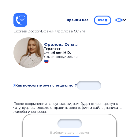
Врачи
О нас
Вход
RU
Express Doctor
Врачи
Фролова Ольга
Фролова Ольга
Терапевт
Стаж:
6 лет
,
M.D.
Языки консультаций:
Как консультирует специалист?
После оформления консультации, вам будет открыт доступ к
чату, куда вы можете отправить фотографии и файлы, написать
жалобы и вопросы.
Выберите дату и время