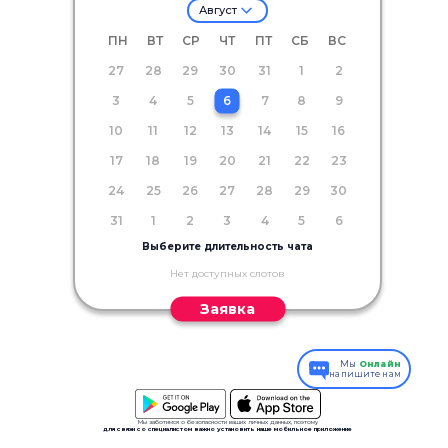
Август
ПН
ВТ
СР
ЧТ
ПТ
СБ
ВС
27
28
29
30
31
1
2
3
4
5
6
7
8
9
10
11
12
13
14
15
16
17
18
19
20
21
22
23
24
25
26
27
28
29
30
31
1
2
3
4
5
6
Выберите длительность чата
Нет доступных слотов
Заявка
Мы
Онлайн
напишите нам
Мы заботимся о безопасности ваших личных данных, поэтому
для связи со специалистом важно установить наше мобильное приложение