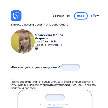
Врачи
О нас
Вход
RU
Express Doctor
Врачи
Моисеева Ольга
Моисеева Ольга
Невролог
Стаж:
14 лет
,
M.D.
Языки консультаций:
Как консультирует специалист?
После оформления консультации, вам будет открыт доступ к
чату, куда вы можете отправить фотографии и файлы, написать
жалобы и вопросы.
Выберите дату и время