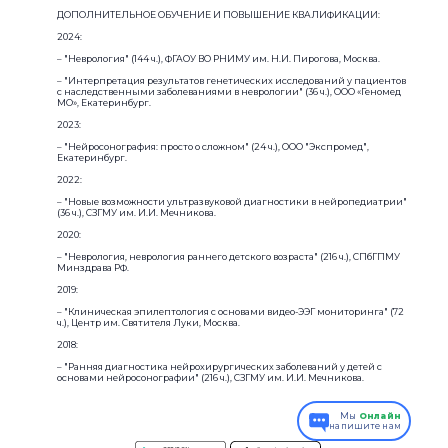
ДОПОЛНИТЕЛЬНОЕ ОБУЧЕНИЕ И ПОВЫШЕНИЕ КВАЛИФИКАЦИИ:
2024:
– "Неврология" (144 ч.), ФГАОУ ВО РНИМУ им. Н.И. Пирогова, Москва.
– "Интерпретация результатов генетических исследований у пациентов
с наследственными заболеваниями в неврологии" (36 ч.), ООО «Геномед
МО», Екатеринбург.
2023:
– "Нейросонография: просто о сложном" (24 ч.), ООО "Экспромед",
Екатеринбург.
2022:
– "Новые возможности ультразвуковой диагностики в нейропедиатрии"
(36 ч.), СЗГМУ им. И.И. Мечникова.
2020:
– "Неврология, неврология раннего детского возраста" (216 ч.), СПбГПМУ
Минздрава РФ.
2019:
– "Клиническая эпилептология с основами видео-ЭЭГ мониторинга" (72
ч.), Центр им. Святителя Луки, Москва.
2018:
– "Ранняя диагностика нейрохирургических заболеваний у детей с
основами нейросонографии" (216 ч.), СЗГМУ им. И.И. Мечникова.
Мы
Онлайн
напишите нам