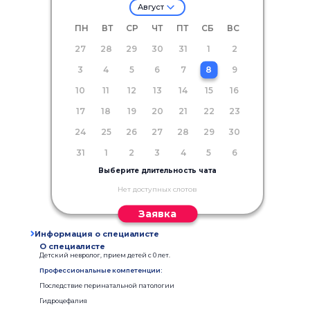
Август
ПН
ВТ
СР
ЧТ
ПТ
СБ
ВС
27
28
29
30
31
1
2
3
4
5
6
7
8
9
10
11
12
13
14
15
16
17
18
19
20
21
22
23
24
25
26
27
28
29
30
31
1
2
3
4
5
6
Выберите длительность чата
Нет доступных слотов
Заявка
Информация о специалисте
О специалисте
Детский невролог, прием детей с 0 лет.
Профессиональные компетенции:
Последствие перинатальной патологии
Гидроцефалия