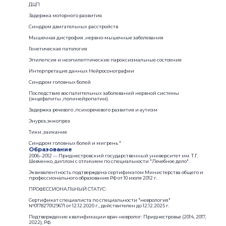
ДЦП
Задержка моторного развития
Синдром двигательных расстройств
Мышечная дистрофия ,нервно-мышечные заболевания
Генетическая патология
Эпилепсия и неэпилептические пароксизмальные состояния
Интерпретация данных Нейросонографии
Синдром головных болей
Последствия воспалительных заболеваний нервной системы
(энцефалиты ,полинейропатии).
Задержка речевого ,психоречевого развития и аутизм
Энурез,энкопрез
Тики ,заикание
Синдром головных болей и мигрень "
Образование
2006–2012 — Приднестровский государственный университет им. Т.Г.
Шевченко, диплом с отличием по специальности "Лечебное дело".
Эквивалентность подтверждена сертификатом Министерства общего и
профессионального образования РФ от 10 июля 2012 г.
ПРОФЕССИОНАЛЬНЫЙ СТАТУС:
Сертификат специалиста по специальности "неврология"
№0178270129671 от 12.12.2020 г., действителен до 12.12.2025 г.
Подтверждение квалификации врач-невролог: Приднестровье (2014, 2017,
2022), РФ.