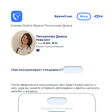
Врачи
О нас
Вход
RU
Express Doctor
Врачи
Пискунова Диана
Пискунова Диана
Невролог
Стаж:
6 лет
,
M.D.
Языки консультаций:
Как консультирует специалист?
После оформления консультации, вам будет открыт доступ к
чату, куда вы можете отправить фотографии и файлы, написать
жалобы и вопросы.
Выберите дату и время