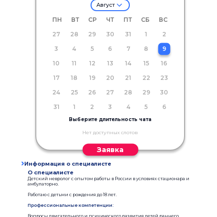
Август
ПН
ВТ
СР
ЧТ
ПТ
СБ
ВС
27
28
29
30
31
1
2
3
4
5
6
7
8
9
10
11
12
13
14
15
16
17
18
19
20
21
22
23
24
25
26
27
28
29
30
31
1
2
3
4
5
6
Выберите длительность чата
Нет доступных слотов
Заявка
Информация о специалисте
О специалисте
Детский невролог с опытом работы в России в условиях стационара и
амбулаторно.
Работаю с детьми с рождения до 18 лет.
Профессиональные компетенции:
Вопросы двигательного и психического развития детей раннего