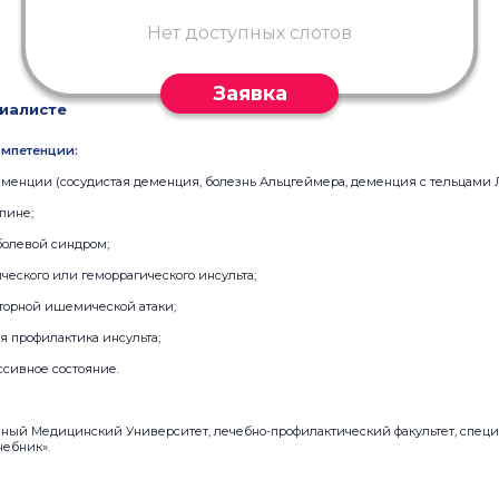
Нет доступных слотов
Заявка
иалисте
мпетенции:
менции (сосудистая деменция, болезнь Альцгеймера, деменция с тельцами 
пине;
болевой синдром;
еского или геморрагического инсульта;
иторной ишемической атаки;
я профилактика инсульта;
ссивное состояние.
нный Медицинский Университет, лечебно-профилактический факультет, специа
чебник».