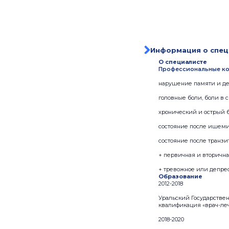
Информация о спец
О специалисте
Профессиональные ко
нарушение памяти и де
головные боли, боли в с
хронический и острый 
состояние после ишемич
состояние после транз
+ первичная и вторична
+ тревожное или депре
Образование
2012-2018
Уральский Государстве
квалификация «врач-ле
2018-2020