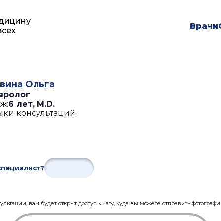
дицину
Врачи
всех
вина Ольга
вролог
ж:
6 лет
,
M.D.
ыки консультаций:
специалист?
льтации, вам будет открыт доступ к чату, куда вы можете отправить фотограф