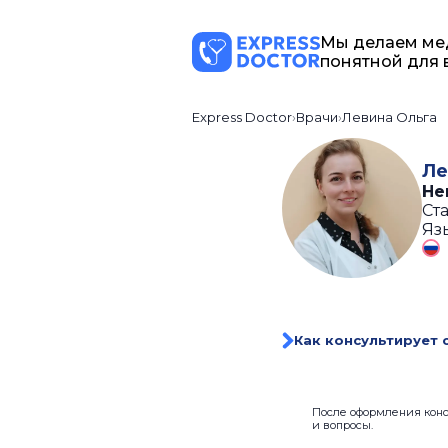
Мы делаем ме
понятной для 
Express Doctor
Врачи
Левина Ольга
Ле
Не
Ста
Яз
Как консультирует 
После оформления консу
и вопросы.