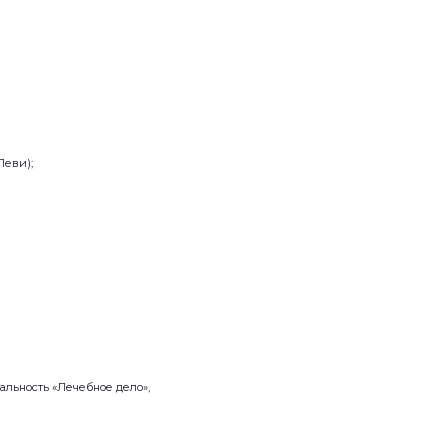
Леви);
льность «Лечебное дело»,