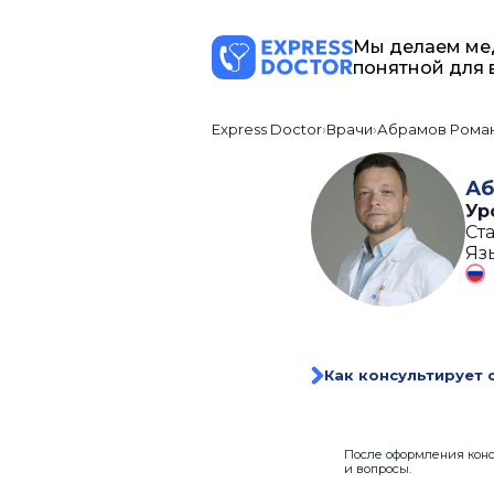
Мы делаем ме
понятной для 
Express Doctor
Врачи
Абрамов Рома
Аб
Ур
Ста
Яз
Как консультирует 
После оформления консу
и вопросы.