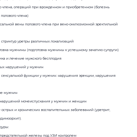
о члена, операций при врожденном и приобретенном (болезнь
полового члена)
рсальной вены полового члена при вено-окклюзионной эректильной
е стриктур уретры различных локализаций
товка мужчины (подготовка мужчины к успешному зачатию супруги)
тика и лечение мужского бесплодия
ных нарушений у мужчин
 сексуальной функции у мужчин: нарушения эрекции, нарушения
ние мужчин
х нарушений мочеиспускания у мужчин и женщин
е острых и хронических воспалительных заболеваний (уретрит,
идимоорхит).
дуры:
 предстательной железы под УЗИ контролем