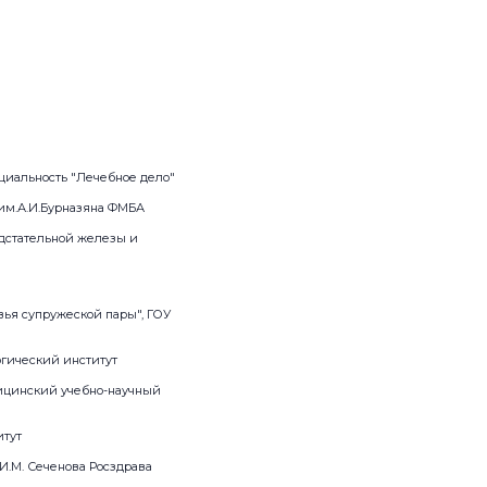
циальность "Лечебное дело"
 им.А.И.Бурназяна ФМБА
дстательной железы и
ья супружеской пары", ГОУ
гический институт
ицинский учебно-научный
итут
И.М. Сеченова Росздрава