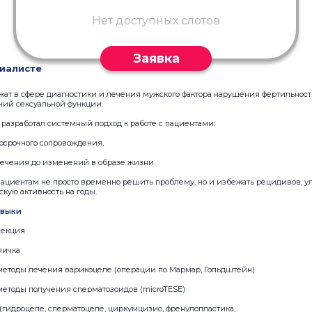
Нет доступных слотов
Заявка
иалисте
ат в сфере диагностики и лечения мужского фактора нарушения фертильности
ний сексуальной функции.
 разработал системный подход к работе с пациентами:
госрочного сопровождения,
лечения до изменений в образе жизни.
пациентам не просто временно решить проблему, но и избежать рецидивов, у
кую активность на годы.
авыки
зекция
яичка
методы лечения варикоцеле (операции по Мармар, Гольдштейн)
методы получения сперматозоидов (microTESE)
 (гидроцеле, сперматоцеле, циркумцизио, френулопластика,