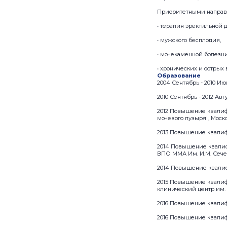
Приоритетными направ
• терапия эректильной 
• мужского бесплодия,
• мочекаменной болезни
• хронических и остры
Образование
2004 Сентябрь - 2010 И
2010 Сентябрь - 2012 А
2012 Повышение квалиф
мочевого пузыря", Моск
2013 Повышение квалиф
2014 Повышение квалиф
ВПО ММА Им. И.М. Сече
2014 Повышение квалиф
2015 Повышение квалиф
клинический центр им.
2016 Повышение квалиф
2016 Повышение квалиф