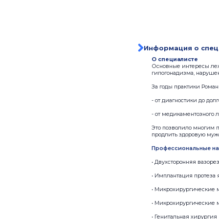
Информация о спец
О специалисте
Основные интересы леж
гипогонадизма, наруше
За годы практики Роман
- от диагностики до дол
- от медикаментозного 
Это позволило многим 
продлить здоровую мужс
Профессиональные н
• Двухсторонняя вазоре
• Имплантация протеза 
• Микрохирургические 
• Микрохирургические 
• Генитальная хирургия