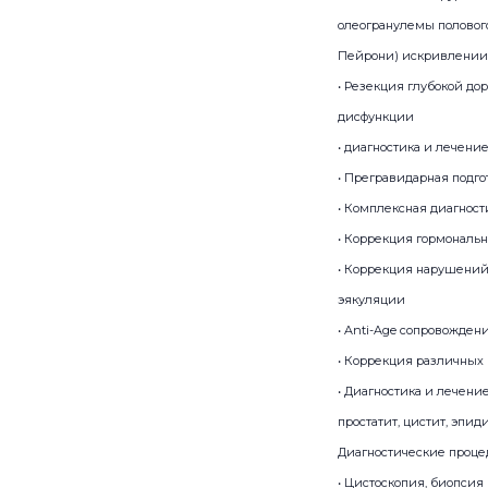
олеогранулемы половог
Пейрони) искривлении 
• Резекция глубокой до
дисфункции
• диагностика и лечени
• Прегравидарная подго
• Комплексная диагнос
• Коррекция гормональ
• Коррекция нарушений
эякуляции
• Anti-Age сопровожде
• Коррекция различны
• Диагностика и лечени
простатит, цистит, эпид
Диагностические проце
• Цистоскопия, биопсия