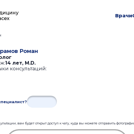
дицину
Врачи
всех
н
рамов Роман
олог
ж:
14 лет
,
M.D.
ыки консультаций:
специалист?
льтации, вам будет открыт доступ к чату, куда вы можете отправить фотограф