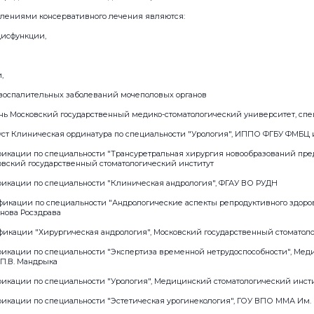
лениями консервативного лечения являются:
дисфункции,
,
х воспалительных заболеваний мочеполовых органов
юнь Московский государственный медико-стоматологический университет, спе
вгуст Клиническая ординатура по специальности "Урология", ИППО ФГБУ ФМБЦ
икации по специальности "Трансуретральная хирургия новообразований пре
овский государственный стоматологический институт
икации по специальности "Клиническая андрология", ФГАУ ВО РУДН
икации по специальности "Андрологические аспекты репродуктивного здоров
нова Росздрава
икации "Хирургическая андрология", Московский государственный стоматоло
икации по специальности "Экспертиза временной нетрудоспособности", Мед
 П.В. Мандрыка
икации по специальности "Урология", Медицинский стоматологический инст
икации по специальности "Эстетическая урогинекология", ГОУ ВПО ММА Им. 