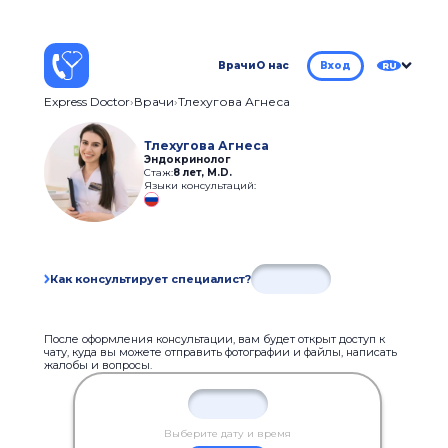
Врачи
О нас
Вход
RU
Express Doctor
Врачи
Тлехугова Агнеса
Тлехугова Агнеса
Эндокринолог
Стаж:
8 лет
,
M.D.
Языки консультаций:
Как консультирует специалист?
После оформления консультации, вам будет открыт доступ к
чату, куда вы можете отправить фотографии и файлы, написать
жалобы и вопросы.
Выберите дату и время