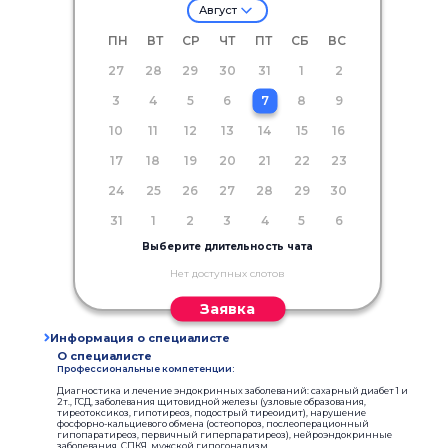
Август
ПН
ВТ
СР
ЧТ
ПТ
СБ
ВС
27
28
29
30
31
1
2
3
4
5
6
7
8
9
10
11
12
13
14
15
16
17
18
19
20
21
22
23
24
25
26
27
28
29
30
31
1
2
3
4
5
6
Выберите длительность чата
Нет доступных слотов
Заявка
Информация о специалисте
О специалисте
Профессиональные компетенции:
Диагностика и лечение эндокринных заболеваний: сахарный диабет 1 и
2т., ГСД, заболевания щитовидной железы (узловые образования,
тиреотоксикоз, гипотиреоз, подострый тиреоидит), нарушение
фосфорно-кальциевого обмена (остеопороз, послеоперационный
гипопаратиреоз, первичный гиперпаратиреоз), нейроэндокринные
заболевания, СПКЯ, мужской гипогонадизм.