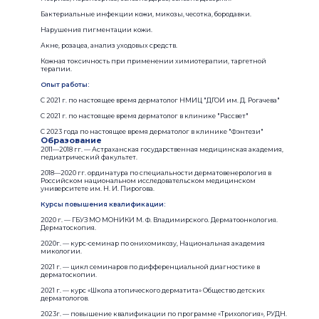
Бактериальные инфекции кожи, микозы, чесотка, бородавки.
Нарушения пигментации кожи.
Акне, розацеа, анализ уходовых средств.
Кожная токсичность при применении химиотерапии, таргетной
терапии.
Опыт работы:
С 2021 г. по настоящее время дерматолог НМИЦ "ДГОИ им. Д. Рогачева"
С 2021 г. по настоящее время дерматолог в клинике "Рассвет"
С 2023 года по настоящее время дерматолог в клинике "Фэнтези"
Образование
2011—2018 гг. — Астраханская государственная медицинская академия,
педиатрический факультет.
2018—2020 гг. ординатура по специальности дерматовенерология в
Российском национальном исследовательском медицинском
университете им. Н. И. Пирогова.
Курсы повышения квалификации:
2020 г. — ГБУЗ МО МОНИКИ М. Ф. Владимирского. Дерматоонкология.
Дерматоскопия.
2020г. — курс-семинар по онихомикозу, Национальная академия
микологии.
2021 г. — цикл семинаров по дифференциальной диагностике в
дерматоскопии.
2021 г. — курс «Школа атопического дерматита» Общество детских
дерматологов.
2023г. — повышение квалификации по программе «Трихология», РУДН.