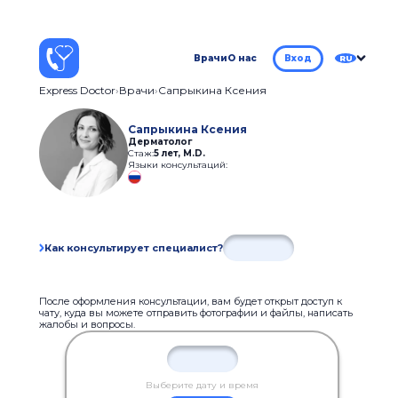
Врачи
О нас
Вход
RU
Express Doctor
Врачи
Сапрыкина Ксения
Сапрыкина Ксения
Дерматолог
Стаж:
5 лет
,
M.D.
Языки консультаций:
Как консультирует специалист?
После оформления консультации, вам будет открыт доступ к
чату, куда вы можете отправить фотографии и файлы, написать
жалобы и вопросы.
Выберите дату и время