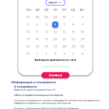
Август
ПН
ВТ
СР
ЧТ
ПТ
СБ
ВС
27
28
29
30
31
1
2
3
4
5
6
7
8
9
10
11
12
13
14
15
16
17
18
19
20
21
22
23
24
25
26
27
28
29
30
31
1
2
3
4
5
6
Выберите длительность чата
Нет доступных слотов
Заявка
Информация о специалисте
О специалисте
Взрослый и детский дерматолог, 0+
Область профессиональных интересов:
Атопический дерматит, экзема, нейродермит, аллергический дерматит,
себорейный дерматит, крапивница, мастоцитоз.
Псориаз, парапсориаз, болезнь Дарье, болезнь Девержи.