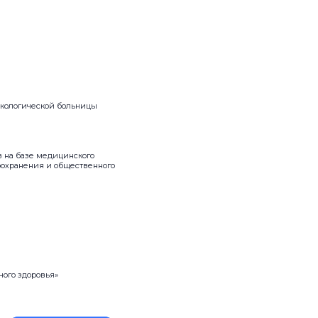
нкологической больницы
 на базе медицинского
оохранения и общественного
ого здоровья»