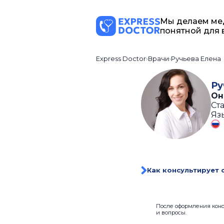
Мы делаем ме
понятной для 
Express Doctor
Врачи
Ручьева Елена
Ру
Он
Ста
Яз
Как консультирует 
После оформления консу
и вопросы.