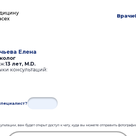
дицину
Врачи
всех
чьева Елена
колог
ж:
13 лет
,
M.D.
ыки консультаций:
специалист?
льтации, вам будет открыт доступ к чату, куда вы можете отправить фотограф