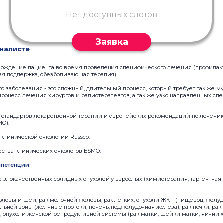
Нет доступных слотов
Заявка
иалисте
ождение пациента во время проведения специфического лечения (профилак
ая поддержка, обезболивающая терапия).
о заболевания - это сложный, длительный процесс, который требует так же 
процесс лечения хирургов и радиотерапевтов, а так же узко направленных спец
стандартов лекарственной терапии и европейских рекомендаций по лечени
MO).
 клинической онкологии Russco.
ества клинических онкологов ESMO.
петенции:
 злокачественных солидных опухолей у взрослых (химиотерапия, таргентная
оловы и шеи, рак молочной железы, рак легких, опухоли ЖКТ (пищевод, желуд
льной зоны (желчные протоки, печень, поджелудочная железа), рак почки, рак 
 опухоли женской репродуктивной системы (рак матки, шейки матки, яичнико