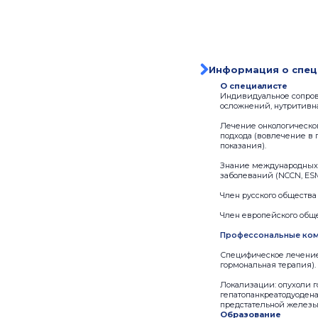
Информация о спец
О специалисте
Индивидуальное сопров
осложнений, нутритивн
Лечение онкологическог
подхода (вовлечение в 
показания).
Знание международных 
заболеваний (NCCN, ES
Член русского общества
Член европейского общ
Профессональные ком
Специфическое лечение
гормональная терапия).
Локализации: опухоли г
гепатопанкреатодуодена
предстательной железы,
Образование