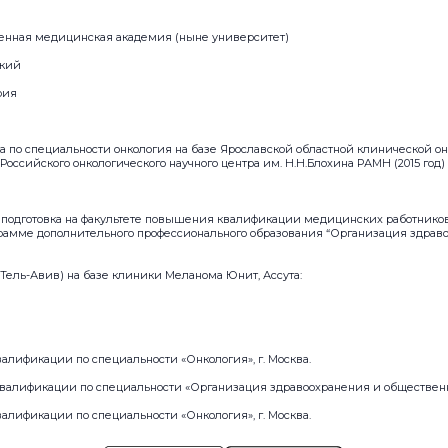
венная медицинская академия (ныне университет)
ский
рия
а по специальности онкология на базе Ярославской областной клинической о
зе Российского онкологического научного центра им. Н.Н.Блохина РАМН (2015 год)
подготовка на факультете повышения квалификации медицинских работников
грамме дополнительного профессионального образования “Организация здрав
Тель-Авив) на базе клиники Меланома Юнит, Ассута:
валификации по специальности «Онкология», г. Москва.
квалификации по специальности «Организация здравоохранения и общественн
валификации по специальности «Онкология», г. Москва.