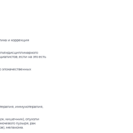
тика и коррекция
мультидисциплинарного
иалистов, если на это есть
ю злокачественных
 терапия, иммунотерапия,
ок, кишечник), опухоли
мочевого пузыря, рак
в), меланома.