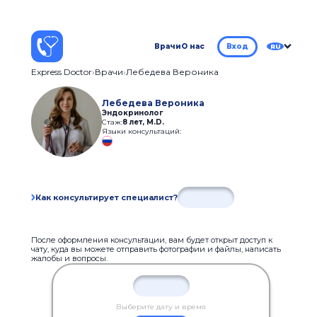
Врачи
О нас
Вход
RU
Express Doctor
Врачи
Лебедева Вероника
Лебедева Вероника
Эндокринолог
Стаж:
8 лет
,
M.D.
Языки консультаций:
Как консультирует специалист?
После оформления консультации, вам будет открыт доступ к
чату, куда вы можете отправить фотографии и файлы, написать
жалобы и вопросы.
Выберите дату и время