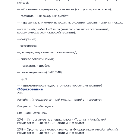
железе);
— заболевания паращитовидных желез (гипо/гиперпаратиреоз);
— гестационный сахарный диабет;
— нарушение гликемии натощак, нарушение толерантности к глюкозе;
— сахарный диабет 1 и 2 типа (контроль развития осложнений,
коррекция сахароснижающей терапии);
— ожирение;
— остеопороз;
— дефицит/недостаточность витамина Д;
— гиперпролактинемия;
— несахарный диабет;
— гиперкортицизм( БИК, СИК);
— ВДКН;
— надпочечниковая недостаточность (коррекция терапии)
Образование
2015
Алтайский государственный медицинский университет.
Факультет: Лечебное дело
Специальность: Врач
2016 — Интернатура по специальности «Терапия», Алтайский
государственный медицинский университет
2018 — Ординатура по специальности «Эндокринология», Алтайский
государственный медицинский университет