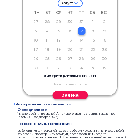
Август
ПН
ВТ
СР
ЧТ
ПТ
СБ
ВС
27
28
29
30
31
1
2
3
4
5
6
7
8
9
10
11
12
13
14
15
16
17
18
19
20
21
22
23
24
25
26
27
28
29
30
31
1
2
3
4
5
6
Выберите длительность чата
Нет доступных слотов
Заявка
Информация о специалисте
О специалисте
1 место в рейтинге врачей Алтайского края по отзывам пациентов
(премия Продокторов 2023).
Профессиональные компетенции:
-заболевания щитовидной железы (зоб с эутиреозом, гипотиреоз любой
этиологии, подострый тиреоидит, послеродовый тиреодит,
тиреотоксичечкая аденома, ДТЗ, ведение после операций на щитовидной