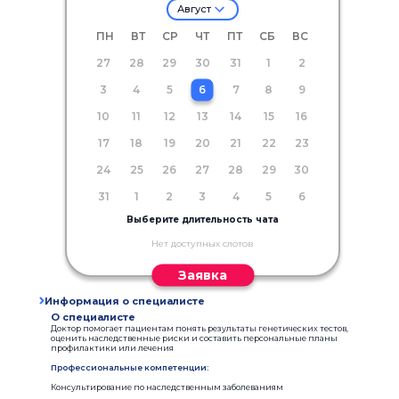
Август
ПН
ВТ
СР
ЧТ
ПТ
СБ
ВС
27
28
29
30
31
1
2
3
4
5
6
7
8
9
10
11
12
13
14
15
16
17
18
19
20
21
22
23
24
25
26
27
28
29
30
31
1
2
3
4
5
6
Выберите длительность чата
Нет доступных слотов
Заявка
Информация о специалисте
О специалисте
Доктор помогает пациентам понять результаты генетических тестов,
оценить наследственные риски и составить персональные планы
профилактики или лечения
Профессиональные компетенции:
Консультирование по наследственным заболеваниям