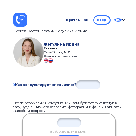
Врачи
О нас
Вход
RU
Express Doctor
Врачи
Жегулина Ирина
Жегулина Ирина
Генетик
Стаж:
12 лет
,
M.D.
Языки консультаций:
Как консультирует специалист?
После оформления консультации, вам будет открыт доступ к
чату, куда вы можете отправить фотографии и файлы, написать
жалобы и вопросы.
Выберите дату и время