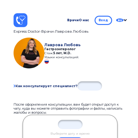
Врачи
О нас
Вход
RU
Express Doctor
Врачи
Лаврова Любовь
Лаврова Любовь
Гастроэнтеролог
Стаж:
5 лет
,
M.D.
Языки консультаций:
Как консультирует специалист?
После оформления консультации, вам будет открыт доступ к
чату, куда вы можете отправить фотографии и файлы, написать
жалобы и вопросы.
Выберите дату и время