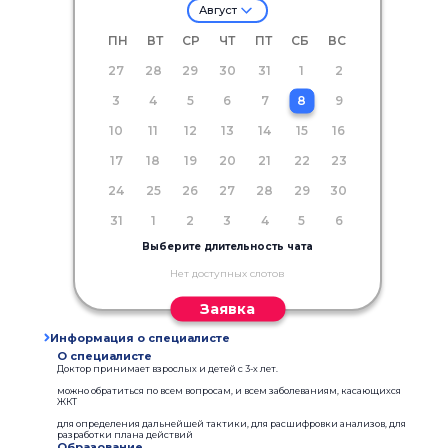
Август
ПН
ВТ
СР
ЧТ
ПТ
СБ
ВС
27
28
29
30
31
1
2
3
4
5
6
7
8
9
10
11
12
13
14
15
16
17
18
19
20
21
22
23
24
25
26
27
28
29
30
31
1
2
3
4
5
6
Выберите длительность чата
Нет доступных слотов
Заявка
Информация о специалисте
О специалисте
Доктор принимает взрослых и детей с 3-х лет.
можно обратиться по всем вопросам, и всем заболеваниям, касающихся
ЖКТ
для определения дальнейшей тактики, для расшифровки анализов, для
разработки плана действий
Образование