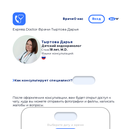
Врачи
О нас
Вход
RU
Express Doctor
Врачи
Тыртова Дарья
Тыртова Дарья
Детский эндокринолог
Стаж:
18 лет
,
M.D.
Языки консультаций:
Как консультирует специалист?
После оформления консультации, вам будет открыт доступ к
чату, куда вы можете отправить фотографии и файлы, написать
жалобы и вопросы.
Выберите дату и время