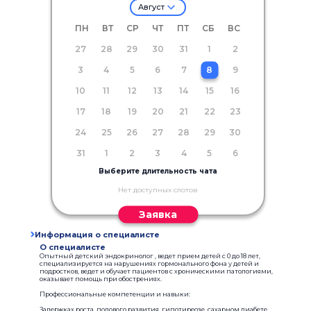
Август
ПН
ВТ
СР
ЧТ
ПТ
СБ
ВС
27
28
29
30
31
1
2
3
4
5
6
7
8
9
10
11
12
13
14
15
16
17
18
19
20
21
22
23
24
25
26
27
28
29
30
31
1
2
3
4
5
6
Выберите длительность чата
Нет доступных слотов
Заявка
Информация о специалисте
О специалисте
Опытный детский эндокринолог , ведет прием детей с 0 до 18 лет,
специализируется на нарушениях гормонального фона у детей и
подростков, ведет и обучает пациентов с хроническими патологиями,
оказывает помощь при обострениях.
Профессиональные компетенции и навыки:
Задержках роста, полового развития, гипотиреозе, сахарном диабете,