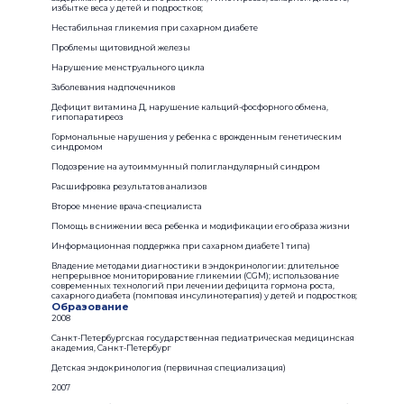
избытке веса у детей и подростков;
Нестабильная гликемия при сахарном диабете
Проблемы щитовидной железы
Нарушение менструального цикла
Заболевания надпочечников
Дефицит витамина Д, нарушение кальций-фосфорного обмена,
гипопаратиреоз
Гормональные нарушения у ребенка с врожденным генетическим
синдромом
Подозрение на аутоиммунный полигландулярный синдром
Расшифровка результатов анализов
Второе мнение врача-специалиста
Помощь в снижении веса ребенка и модификации его образа жизни
Информационная поддержка при сахарном диабете 1 типа)
Владение методами диагностики в эндокринологии: длительное
непрерывное мониторирование гликемии (CGM); использование
современных технологий при лечении дефицита гормона роста,
сахарного диабета (помповая инсулинотерапия) у детей и подростков;
Образование
2008
Санкт-Петербургская государственная педиатрическая медицинская
академия, Санкт-Петербург
Детская эндокринология (первичная специализация)
2007