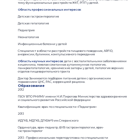
тему Функциональных расстройств ЖКТ, РПП у детей.
Область профессиональных интересов:
Детская гастроэнтерология
Детская гепатология
Педиатрия
Неонатология
Инфекционные болезни у детей
Специалист в области расстройств пищевого поведения, ARFID,
анорексии, булимии, компульсивного переедания
Область научных интересов:
дети с воспалительными заболеваниями
кишечника, тяжелая сочетанная аутоиммунная патология,
панкреатопатология, хронические запоры у детей, патология верхних
отделов пищеварительного тракта
Доктор Занимается подбором питания детям с органическим
поражением ЦНС, РАС, коррекцией рациона.
Образование
2012
ГБОУ ВПО РНИМУ имени Н.И.Пирогова Министерства здравоохранения
и социального развития Российской Федерации
Квалификация: врач по специальности «Педиатрия»
2013
ИДГКБ, МДГКБ, ДГКБ№9 им.Сперанского
Ординатура, врач-педиатр, ФУВ гастроэнтерологии, врач-
гастроэнтеролог
2013 - Профессиональная переподготовка по специальности