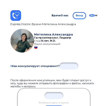
Врачи
О нас
Вход
RU
Express Doctor
Врачи
Метелина Александра
Метелина Александра
Гастроэнтеролог, Педиатр
Стаж:
14 лет
,
M.D.
Языки консультаций:
Как консультирует специалист?
После оформления консультации, вам будет открыт доступ к
чату, куда вы можете отправить фотографии и файлы, написать
жалобы и вопросы.
Выберите дату и время