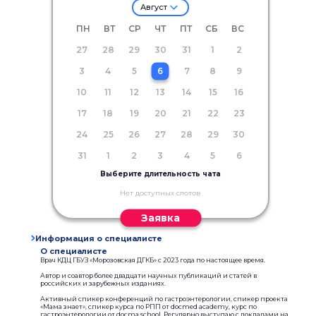
Август
ПН
ВТ
СР
ЧТ
ПТ
СБ
ВС
27
28
29
30
31
1
2
3
4
5
6
7
8
9
10
11
12
13
14
15
16
17
18
19
20
21
22
23
24
25
26
27
28
29
30
31
1
2
3
4
5
6
Выберите длительность чата
Нет доступных слотов
Заявка
Информация о специалисте
О специалисте
Врач КДЦ ГБУЗ «Морозовская ДГКБ» с 2023 года по настоящее время.
Автор и соавтор более двадцати научных публикаций и статей в
российских и зарубежных изданиях.
Активный спикер конференций по гастроэнтерологии, спикер проекта
«Мама знает», спикер курса по РПП от docmed academy, курс по
гастроэнтерологии от docma school. Регулярно выступаю с докладами на