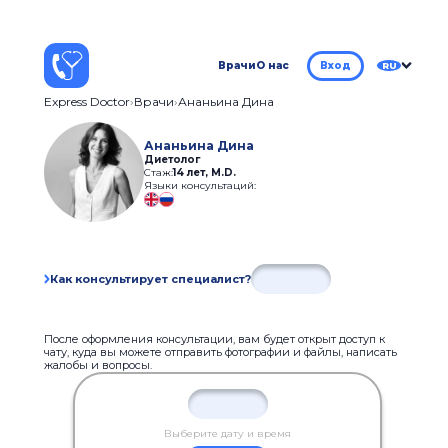
Врачи
О нас
Вход
RU
Express Doctor
Врачи
Ананьина Дина
Ананьина Дина
Диетолог
Стаж:
14 лет
,
M.D.
Языки консультаций:
Как консультирует специалист?
После оформления консультации, вам будет открыт доступ к
чату, куда вы можете отправить фотографии и файлы, написать
жалобы и вопросы.
Выберите дату и время