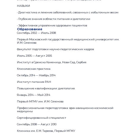
НАВЫКИ
• Диагностика и лечение заболеваний, связанных с избыточным весом
• Глубокие знания в области питания и диетологии
• Эффективное управление здоровьем пациентов
Образование
Сентябрь 2002 — Июль 2008
Первый Московский государственный медицинский университет им.
И.М. Сеченова
Факультет подготовки научно-педагогических кадров
Июль 2005 — Август 2005
Институт в Сремска Каменица, Нови Сад, Сербия
Клиническая практика
Октябрь 2014 — Ноябрь 2014
Институт питания РАН
Повышение квалификации: диетология
Январь 2014 — Май 2014
Первый МГМУ им. И.М. Сеченова
Профессиональная переподготовка: врач авиационно-космической
медицины
Сертифицированный специалист
Сентябрь 2008 — Август 2010
Клиника им. Е.М. Тареева, Первый МГМУ