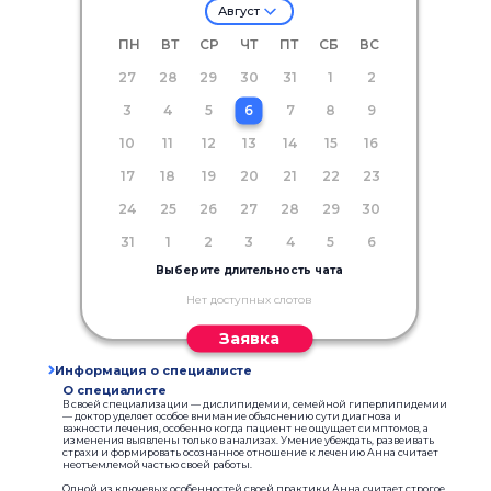
Август
ПН
ВТ
СР
ЧТ
ПТ
СБ
ВС
27
28
29
30
31
1
2
3
4
5
6
7
8
9
10
11
12
13
14
15
16
17
18
19
20
21
22
23
24
25
26
27
28
29
30
31
1
2
3
4
5
6
Выберите длительность чата
Нет доступных слотов
Заявка
Информация о специалисте
О специалисте
В своей специализации — дислипидемии, семейной гиперлипидемии
— доктор уделяет особое внимание объяснению сути диагноза и
важности лечения, особенно когда пациент не ощущает симптомов, а
изменения выявлены только в анализах. Умение убеждать, развеивать
страхи и формировать осознанное отношение к лечению Анна считает
неотъемлемой частью своей работы.
Одной из ключевых особенностей своей практики Анна считает строгое