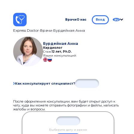
Врачи
О нас
Вход
RU
Express Doctor
Врачи
Бурдейная Анна
Бурдейная Анна
Кардиолог
Стаж:
12 лет
,
Ph.D.
Языки консультаций:
Как консультирует специалист?
После оформления консультации, вам будет открыт доступ к
чату, куда вы можете отправить фотографии и файлы, написать
жалобы и вопросы.
Выберите дату и время