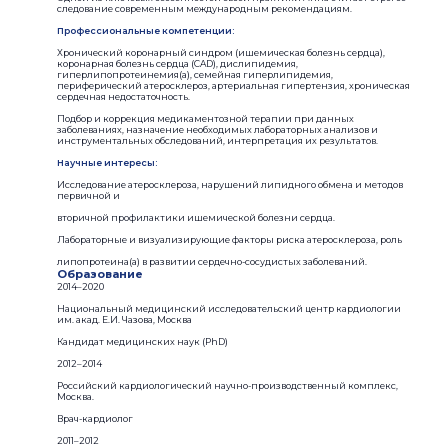
следование современным международным рекомендациям.
Профессиональные компетенции:
Хронический коронарный синдром (ишемическая болезнь сердца),
коронарная болезнь сердца (CAD), дислипидемия,
гиперлипопротеинемия(a), семейная гиперлипидемия,
периферический атеросклероз, артериальная гипертензия, хроническая
сердечная недостаточность.
Подбор и коррекция медикаментозной терапии при данных
заболеваниях, назначение необходимых лабораторных анализов и
инструментальных обследований, интерпретация их результатов.
Научные интересы:
Исследование атеросклероза, нарушений липидного обмена и методов
первичной и
вторичной профилактики ишемической болезни сердца.
Лабораторные и визуализирующие факторы риска атеросклероза, роль
липопротеина(a) в развитии сердечно-сосудистых заболеваний.
Образование
2014–2020
Национальный медицинский исследовательский центр кардиологии
им. акад. Е.И. Чазова, Москва
Кандидат медицинских наук (PhD)
2012–2014
Российский кардиологический научно-производственный комплекс,
Москва.
Врач-кардиолог
2011–2012