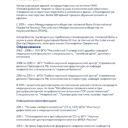
Автор курсов для врачей, аккредитованных в системе НМО
«Головокружение: теория» и «Шум в ушах в клинической практике»,
«Неврология в практике терапевта и семейного врача», «Отоневрология.
секреты мастерства», более 500 врачей прошли обучение онлайн и
офлайн.
С 2019 г - член Международного общества головной боли (International
Headache Society), Российского Межрегионального общества по
изучению боли (РОИБ)
Автор блогов, посвященных проблемам головокружения, головной боли и
шума в ушах общей аудиторией более 65 тыс (в том числе You tube канал
Доктор Оверченко, телеграм-канал Отоневролог Оверченко)
Образование
2002 - 2008 гг: ГОУ ВПО "Российский Университет дружбы народов",
медицинский факультет, специальность - "лечебное дело", диплом с
отличием
2008 по 2010 гг.: ФГУ "Учебно-научный медицинский центр" Управления
делами Президента РФ, клиническая ординатура на кафедра
неврологии, специальность "нервные болезни"
2010 по 2013 гг.: ФГБУ Учебно-научный медицинский центр" Управления
делами Президента РФ, клиническая аспирантура, кафедре неврологии
В 2015 г защитила диссертацию на соискание ученой степени кандидата
медицинских наук по теме "Метаболизм головного мозга при
дисциркуляторной энцефалопатии (клинико-ПЭТ сопоставления)".
Специальности: "Неврология", "Лучевая диагностика, лучевая терапия".
Повышение квалификации:
2011 г.: "Основы нейропсихологии" (72 ч), НОУ ДПО "Институт
дефектологии и медицинской психологии."
2011 г.: "Отоневрология и вестибулология"(72 ч), ФГУ " Научно-
клинический центр оториноларингологии ФМБА России".
2013 г.: Встреча Европейской федерации неврологических сообществ