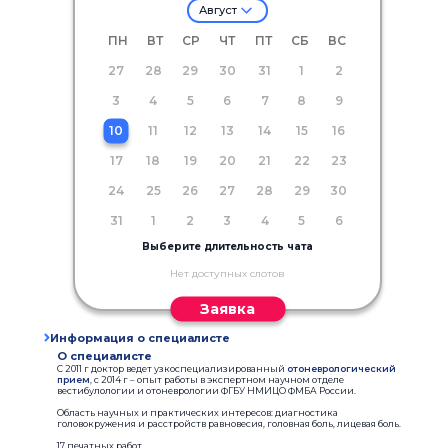
Август
ПН
ВТ
СР
ЧТ
ПТ
СБ
ВС
27
28
29
30
31
1
2
3
4
5
6
7
8
9
10
11
12
13
14
15
16
17
18
19
20
21
22
23
24
25
26
27
28
29
30
31
1
2
3
4
5
6
Выберите длительность чата
Нет доступных слотов
Заявка
Информация о специалисте
О специалисте
C 2011 г доктор ведет узкоспециализированный
отоневрологический
прием
, с 2014 г – опыт работы в экспертном научном отделе
вестибулологии и отоневрологии ФГБУ НМИЦО ФМБА России.
Область научных и практических интересов: диагностика
головокружения и расстройств равновесия, головная боль, лицевая боль.
17 печатных работ.