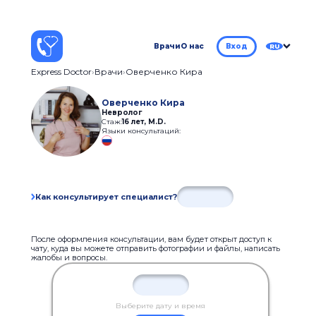
Врачи
О нас
Вход
RU
Express Doctor
Врачи
Оверченко Кира
Оверченко Кира
Невролог
Стаж:
16 лет
,
M.D.
Языки консультаций:
Как консультирует специалист?
После оформления консультации, вам будет открыт доступ к
чату, куда вы можете отправить фотографии и файлы, написать
жалобы и вопросы.
Выберите дату и время