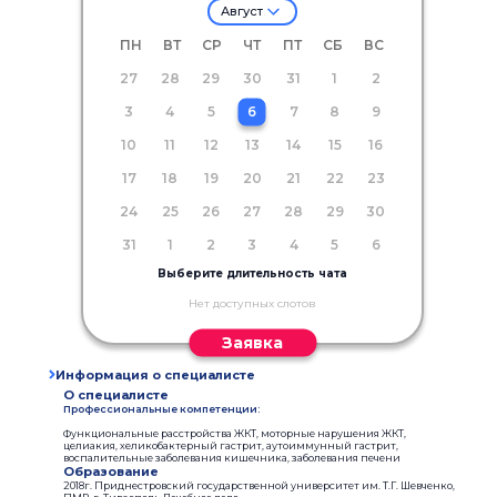
Август
ПН
ВТ
СР
ЧТ
ПТ
СБ
ВС
27
28
29
30
31
1
2
3
4
5
6
7
8
9
10
11
12
13
14
15
16
17
18
19
20
21
22
23
24
25
26
27
28
29
30
31
1
2
3
4
5
6
Выберите длительность чата
Нет доступных слотов
Заявка
Информация о специалисте
О специалисте
Профессиональные компетенции:
Функциональные расстройства ЖКТ, моторные нарушения ЖКТ,
целиакия, хеликобактерный гастрит, аутоиммунный гастрит,
воспалительные заболевания кишечника, заболевания печени
Образование
2018г. Приднестровский государственной университет им. Т.Г. Шевченко,