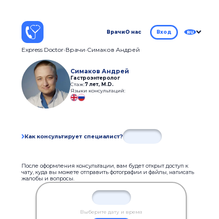
Врачи
О нас
Вход
RU
Express Doctor
Врачи
Симаков Андрей
Симаков Андрей
Гастроэнтеролог
Стаж:
7 лет
,
M.D.
Языки консультаций:
Как консультирует специалист?
После оформления консультации, вам будет открыт доступ к
чату, куда вы можете отправить фотографии и файлы, написать
жалобы и вопросы.
Выберите дату и время