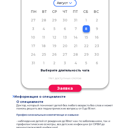
Август
ПН
ВТ
СР
ЧТ
ПТ
СБ
ВС
27
28
29
30
31
1
2
3
4
5
6
7
8
9
10
11
12
13
14
15
16
17
18
19
20
21
22
23
24
25
26
27
28
29
30
31
1
2
3
4
5
6
Выберите длительность чата
Нет доступных слотов
Заявка
Информация о специалисте
О специалисте
Доктор, который понимает детей без любого возраста без слов и может
помочь решить все педиатрические вопросы от 0 до 18 лет.
Профессиональные компетенци и навыки:
- наблюдение детей от рождения до 18лет как по заболеваниям, так и
профилактические осмотры, все детские инфекции (от ОРВИ до
менингококковой инфекции)