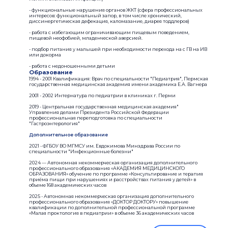
- функциональные нарушения органов ЖКТ (сфера профессиональных
интересов: функциональный запор, в том числе хронический,
диссинергетическая дефекация, каломазание, диарея тоддлеров)
- работа с избегающим ограничивающим пищевым поведением,
пищевой неофобией, младенческой аверсией.
- подбор питания у малышей при необходимости перехода на с ГВ на ИВ
или докорма
- работа с недоношенными детьми
Образование
1994 - 2001 Квалификация: Врач по специальности "Педиатрия", Пермская
государственная медицинская академия имени академика Е.А. Вагнера
2001 - 2002 Интернатура по педиатрии в клиниках г. Перми
2019 - Центральная государственная медицинская академия"
Управления делами Президента Российской Федерации
профессиональная переподготовка по специальности
"Гастроэнтерология"
Дополнительное образование
2021 - ФГБОУ ВО МГМСУ им. Евдокимова Минздрава России по
специальности "Инфекционные болезни"
2024 — Автономная некоммерческая организация дополнительного
профессионального образования «АКАДЕМИЯ МЕДИЦИНСКОГО
ОБРАЗОВАНИЯ» обучение по программе «Консультирование и терапия
приёма пищи при нарушениях и расстройствах питания у детей» в
объеме 168 академических часов
2025 - Автономная некоммерческая организация дополнительного
профессионального образования «ДОКТОР ДОКТОРУ» повышение
квалификации по дополнительной профессиональной программе
«Малая проктология в педиатрии» в объеме 36 академических часов