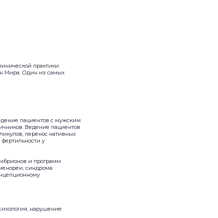
линической практики.
н Мира. Один из самых
ведение пациентов с мужским
ичников. Ведение пациентов
лликулов, перенос нативных
 фертильности у
эмбрионов и программ
оменореи, синдрома
онцепционному
сихология, нарушение