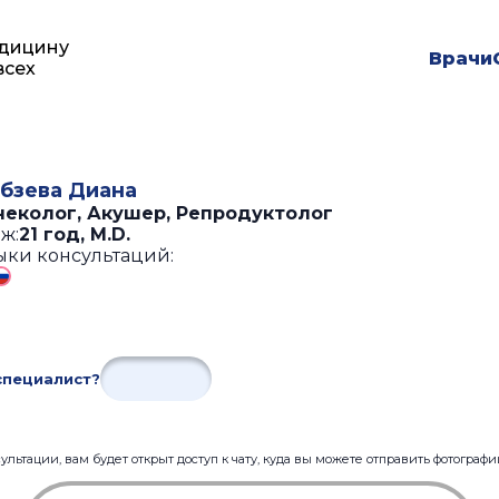
дицину
Врачи
всех
бзева Диана
неколог, Акушер, Репродуктолог
ж:
21 год
,
M.D.
ыки консультаций:
специалист?
льтации, вам будет открыт доступ к чату, куда вы можете отправить фотограф