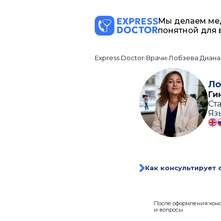
Мы делаем ме
понятной для 
Express Doctor
Врачи
Лобзева Диана
Ло
Ги
Ста
Яз
Как консультирует 
После оформления консу
и вопросы.