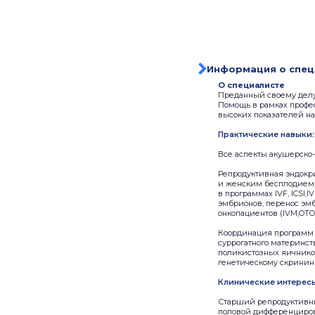
Информация о спец
О специалисте
Преданный своему делу 
Помощь в рамках профе
высоких показателей на
Практические навыки:
Все аспекты акушерско
Репродуктивная эндокр
и женским бесплодием,
в программах IVF, ICSI
эмбрионов, перенос эмб
онкопациентов (IVM,OTO
Координация программ 
суррогатного материнс
поликистозных яичнико
генетическому скрининг
Клинические интерес
Старший репродуктивны
половой дифференциров