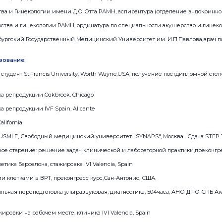
ва и Гинекологии имени Д.О Отта РАМН, аспирантура (отделение эндокринно
рства и гинекологии РАМН, ординатура по специальности акушерство и гинеко
ербургский Государственный Медицинский Университет им. И.П.Павлова,врач 
зование:
студент St.Francis University, Worth Wayne,USA, получение постдипломной степе
ка репродукции Oakbrook, Chicago
а репродукции IVF Spain, Alicante
alifornia
 USMLE, Свободный медицинский университет "SYNAPS", Москва . Сдача STEP 
ое старение: решение задач клинической и лабораторной практики,преконгресс
етика Барселона, стажировка IVI Valencia, Spain
и клетками в ВРТ, преконгресс курс,Сан-Антонио, США.
нальная переподготовка ультразвуковая, диагностика, 504часа, АНО ДПО СПБ 
жировки на рабочем месте, клиника IVI Valencia, Spain