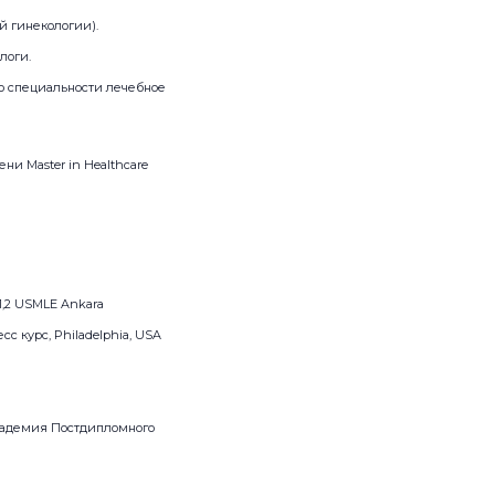
й гинекологии).
логи.
по специальности лечебное
ни Master in Healthcare
1,2 USMLE Ankara
 курс, Philadelphia, USA
Академия Постдипломного