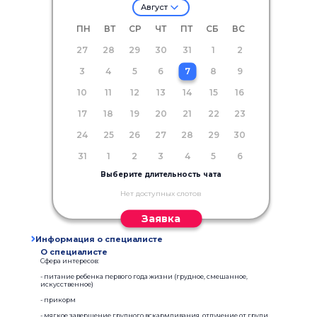
Август
ПН
ВТ
СР
ЧТ
ПТ
СБ
ВС
27
28
29
30
31
1
2
3
4
5
6
7
8
9
10
11
12
13
14
15
16
17
18
19
20
21
22
23
24
25
26
27
28
29
30
31
1
2
3
4
5
6
Выберите длительность чата
Нет доступных слотов
Заявка
Информация о специалисте
О специалисте
Сфера интересов:
- питание ребенка первого года жизни (грудное, смешанное,
искусственное)
- прикорм
- мягкое завершение грудного вскармливания, отлучение от груди