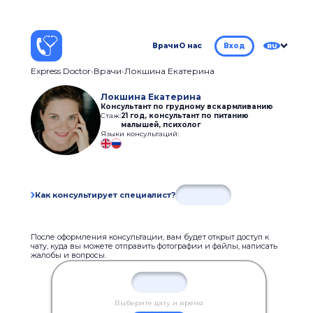
Врачи
О нас
Вход
RU
Express Doctor
Врачи
Локшина Екатерина
Локшина Екатерина
Консультант по грудному вскармливанию
Стаж:
21 год
,
консультант по питанию
малышей, психолог
Языки консультаций:
Как консультирует специалист?
После оформления консультации, вам будет открыт доступ к
чату, куда вы можете отправить фотографии и файлы, написать
жалобы и вопросы.
Выберите дату и время