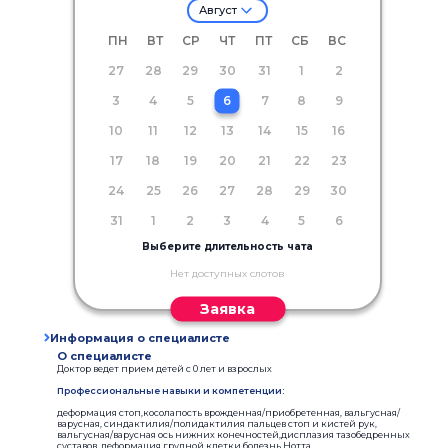
Август
ПН
ВТ
СР
ЧТ
ПТ
СБ
ВС
27
28
29
30
31
1
2
3
4
5
6
7
8
9
10
11
12
13
14
15
16
17
18
19
20
21
22
23
24
25
26
27
28
29
30
31
1
2
3
4
5
6
Выберите длительность чата
Нет доступных слотов
Заявка
Информация о специалисте
О специалисте
Доктор ведет прием детей с 0 лет и взрослых
Профессиональные навыки и компетенции:
деформация стоп,косолапость врожденная/приобретенная, вальгусная/
варусная, синдактилия/полидактилия пальцев стоп и кистей рук,
вальгусная/варусная ось нижних конечностей,дисплазия тазобедренных
суставов, деформация грудной клетки,болезнь Нотта,