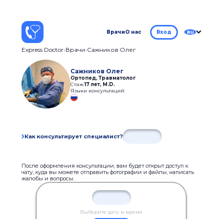
Врачи
О нас
Вход
RU
Express Doctor
Врачи
Сажников Олег
Сажников Олег
Ортопед, Травматолог
Стаж:
17 лет
,
M.D.
Языки консультаций:
Как консультирует специалист?
После оформления консультации, вам будет открыт доступ к
чату, куда вы можете отправить фотографии и файлы, написать
жалобы и вопросы.
Выберите дату и время