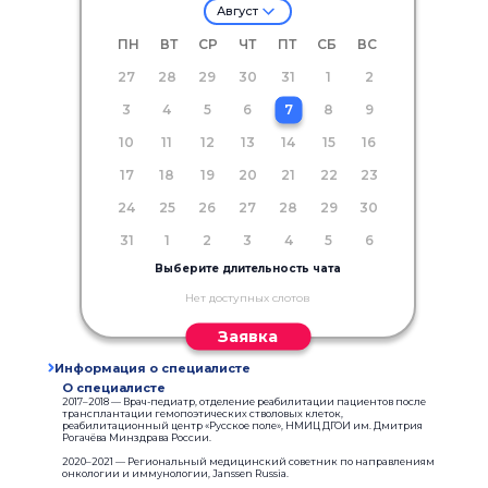
Август
ПН
ВТ
СР
ЧТ
ПТ
СБ
ВС
27
28
29
30
31
1
2
3
4
5
6
7
8
9
10
11
12
13
14
15
16
17
18
19
20
21
22
23
24
25
26
27
28
29
30
31
1
2
3
4
5
6
Выберите длительность чата
Нет доступных слотов
Заявка
Информация о специалисте
О специалисте
2017–2018 — Врач-педиатр, отделение реабилитации пациентов после
трансплантации гемопоэтических стволовых клеток,
реабилитационный центр «Русское поле», НМИЦ ДГОИ им. Дмитрия
Рогачёва Минздрава России.
2020–2021 — Региональный медицинский советник по направлениям
онкологии и иммунологии, Janssen Russia.