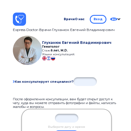
Врачи
О нас
Вход
RU
Express Doctor
Врачи
Глуханюк Евгений Владимирович
Глуханюк Евгений Владимирович
Гематолог
Стаж:
6 лет
,
M.D.
Языки консультаций:
Как консультирует специалист?
После оформления консультации, вам будет открыт доступ к
чату, куда вы можете отправить фотографии и файлы, написать
жалобы и вопросы.
Выберите дату и время