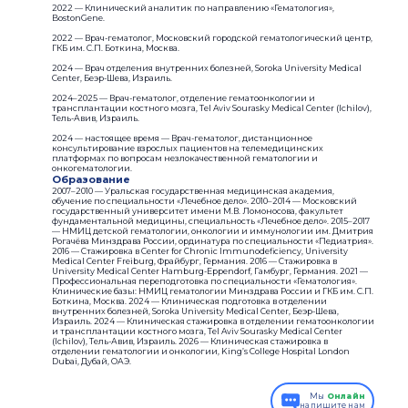
2022 — Клинический аналитик по направлению «Гематология»,
BostonGene.
2022 — Врач-гематолог, Московский городской гематологический центр,
ГКБ им. С.П. Боткина, Москва.
2024 — Врач отделения внутренних болезней, Soroka University Medical
Center, Беэр-Шева, Израиль.
2024–2025 — Врач-гематолог, отделение гематоонкологии и
трансплантации костного мозга, Tel Aviv Sourasky Medical Center (Ichilov),
Тель-Авив, Израиль.
2024 — настоящее время — Врач-гематолог, дистанционное
консультирование взрослых пациентов на телемедицинских
платформах по вопросам незлокачественной гематологии и
онкогематологии.
Образование
2007–2010 — Уральская государственная медицинская академия,
обучение по специальности «Лечебное дело». 2010–2014 — Московский
государственный университет имени М.В. Ломоносова, факультет
фундаментальной медицины, специальность «Лечебное дело». 2015–2017
— НМИЦ детской гематологии, онкологии и иммунологии им. Дмитрия
Рогачёва Минздрава России, ординатура по специальности «Педиатрия».
2016 — Стажировка в Center for Chronic Immunodeficiency, University
Medical Center Freiburg, Фрайбург, Германия. 2016 — Стажировка в
University Medical Center Hamburg-Eppendorf, Гамбург, Германия. 2021 —
Профессиональная переподготовка по специальности «Гематология».
Клинические базы: НМИЦ гематологии Минздрава России и ГКБ им. С.П.
Боткина, Москва. 2024 — Клиническая подготовка в отделении
внутренних болезней, Soroka University Medical Center, Беэр-Шева,
Израиль. 2024 — Клиническая стажировка в отделении гематоонкологии
и трансплантации костного мозга, Tel Aviv Sourasky Medical Center
(Ichilov), Тель-Авив, Израиль. 2026 — Клиническая стажировка в
отделении гематологии и онкологии, King’s College Hospital London
Dubai, Дубай, ОАЭ.
Мы
Онлайн
напишите нам