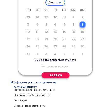
Август
ПН
ВТ
СР
ЧТ
ПТ
СБ
ВС
27
28
29
30
31
1
2
3
4
5
6
7
8
9
10
11
12
13
14
15
16
17
18
19
20
21
22
23
24
25
26
27
28
29
30
31
1
2
3
4
5
6
Выберите длительность чата
Нет доступных слотов
Заявка
Информация о специалисте
О специалисте
Профессиональные компетенции:
Планирование беременности
Бесплодие
Сохранение фертильности