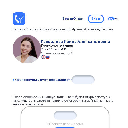
Врачи
О нас
Вход
RU
Express Doctor
Врачи
Гаврилова Ирина Александровна
Гаврилова Ирина Александровна
Гинеколог, Акушер
Стаж:
10 лет
,
M.D.
Языки консультаций:
Как консультирует специалист?
После оформления консультации, вам будет открыт доступ к
чату, куда вы можете отправить фотографии и файлы, написать
жалобы и вопросы.
Выберите дату и время