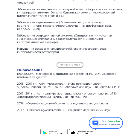
узловой зоб)
Заболевания гипоталамо-гипофизарной области (образования гипофиза,
гиперпролактинемия, болезнь Кушинга, акромегалия, несахарный
диабет, гипопитуитаризм и др.)
Заболевания надпочечников (образования надпочечников,
надпочечниковая недостаточность, врожденная дисфункция коры
надпочечников)
Заболевания репродуктивной системы (Синдром поликистозных
яичников, менопаузальные расстройства, функциональная
гипоталамическая аменорея)
Нарушения фосфорно-кальциевого обмена (гиперпаратиреоз,
гипопаратиреоз, остеопороз)
Показать еще
Образование
1999-2005 гг. - Московская медицинская академия. им. И.М. Сеченова /
лечебный факультет,
2005 – 2007 гг. - Клиническая ординатура по специальности
эндокринология, ФГБУ Эндокринологический научный центр МЗСР РФ
2007 –2011 гг. - Аспирантура по специальности эндокринология, ФГБУ
Эндокринологический научный центр МЗСР РФ
2018 г. - Сертификационной цикл по специальности диетология
2011 г. - Присвоена ученая степень – кандидат медицинских наук
Мы
Онлайн
напишите нам