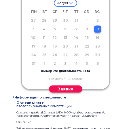
Август
ПН
ВТ
СР
ЧТ
ПТ
СБ
ВС
27
28
29
30
31
1
2
3
4
5
6
7
8
9
10
11
12
13
14
15
16
17
18
19
20
21
22
23
24
25
26
27
28
29
30
31
1
2
3
4
5
6
Выберите длительность чата
Нет доступных слотов
Заявка
Информация о специалисте
О специалисте
ПРОФЕССИОНАЛЬНЫЕ КОМПЕТЕНЦИИ:
Сахарный диабет (1, 2 типов, LADA, MODY-диабет, гестационный,
панкреатогенный, симптоматический сахарный диабет)
Ожирение
Заболевания щитовидной железы (АИТ, гипотиреоз, тиреотоксикоз,