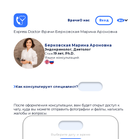
Врачи
О нас
Вход
RU
Express Doctor
Врачи
Берковская Марина Ароновна
Берковская Марина Ароновна
Эндокринолог, Диетолог
Стаж:
19 лет
,
Ph.D.
Языки консультаций:
Как консультирует специалист?
После оформления консультации, вам будет открыт доступ к
чату, куда вы можете отправить фотографии и файлы, написать
жалобы и вопросы.
Выберите дату и время