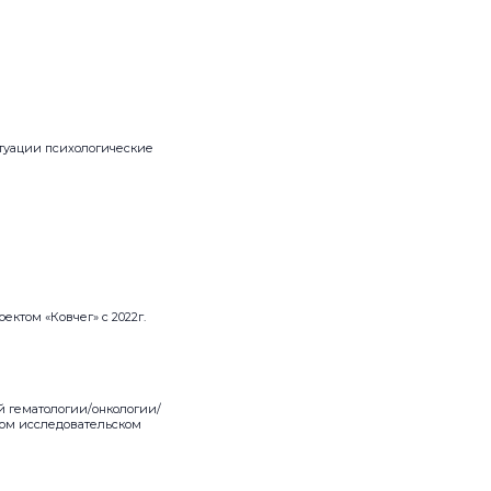
туации психологические
ктом «Ковчег» c 2022г.
ой гематологии/онкологии/
ком исследовательском