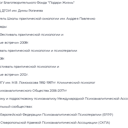
холог Благотворительного Фонда "Подари Жизнь"
ИЦ ДГОИ им. Димы Рогачева
аватель Школы практической онкологии им. Андрея Павленко
ады:
 Фестиваль практической психологии и
е встречи» 2008г.
иваль практической психологии и психотерапии
8г.
естиваль практической психологии и
е встречи» 2012г.
ГУ им. М.В. Ломоносова 1992-1997гг. Клинический психолог
ихоаналитического Общества 2006-2017гг
му и подростковому психоанализу Международной Психоаналитической Ассоциа
альный сообществах:
 Европейской Федерации Психоаналитической Психотерапии (EFPP)
Ставропольской Краевой Психоаналитической Ассоциации (СКПА)