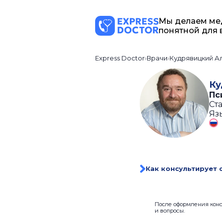
Мы делаем ме
понятной для 
Express Doctor
Врачи
Кудрявицкий А
Ку
Пс
Ста
Яз
Как консультирует 
После оформления консу
и вопросы.