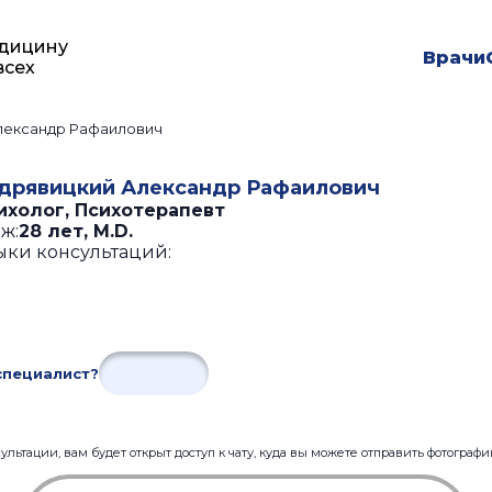
дицину
Врачи
всех
лександр Рафаилович
дрявицкий Александр Рафаилович
ихолог, Психотерапевт
ж:
28 лет
,
M.D.
ыки консультаций:
специалист?
льтации, вам будет открыт доступ к чату, куда вы можете отправить фотограф