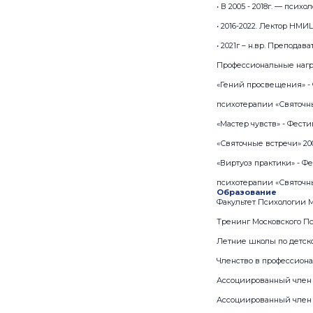
• В 2005 - 2018г. — пси
• 2016-2022. Лектор НМ
• 2021г – н.вр. Препод
Профессиональные нагр
«Гений просвещения» -
психотерапии «Святочны
«Мастер чувств» - Фест
«Святочные встречи» 200
«Виртуоз практики» - Ф
психотерапии «Святочны
Образование
Факультет Психологии М
Тренинг Московского Пс
Летние школы по детско
Членство в профессион
Ассоциированный член
Ассоциированный член 