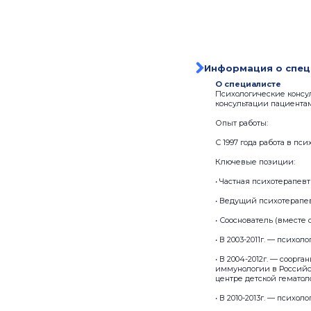
Информация о спец
О специалисте
Психологические консу
консультации пациента
Опыт работы:
С 1997 года работа в пс
Ключевые позиции:
• Частная психотерапевт
• Ведущий психотерапев
• Сооснователь (вместе 
• В 2003-2011г. — психо
• В 2004-2012г. — соор
иммунологии в Российс
центре детской гемато
• В 2010-2013г. — психо