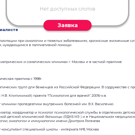
Нет доступных слотов
Заявка
иалисте
льтитации при онкологии и тяжелых заболеваниях, кризисные жизненные си
м, нуждающимся в паллиативной помощи.
ихиатрических и соматических клиниках г. Москвы и в частной практике
ическая практика с 1998г.
тических групп для беженцев из Российской Федерации. В содружестве с прое
с Н.В. Клипининой) проекта “Психология для врачей” 20016-н.в.
лог клиники пропедевтики внутренних болезней им. В.Х. Василенко
ганизатор, координатор и психолог психологической службы в отделениях детск
кой детской клинической больницы (РДКБ МЗ ) и в Национальном медицинс
логии, онкологии и иммунологии имени Дмитрия Рогачева
лог-консультант специальной школы - интерната №8, Москва