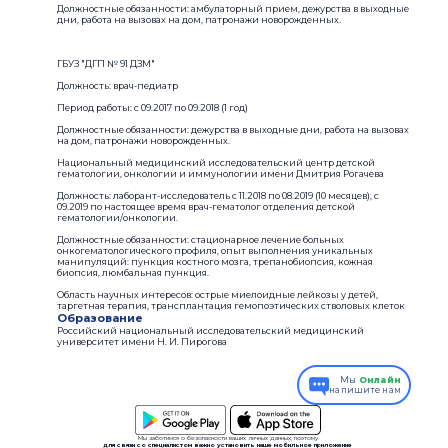
Должностные обязанности: амбулаторный прием, дежурства в выходные
дни, работа на вызовах на дом, патронажи новорожденных.
ГБУЗ "ДГП № 91 ДЗМ"
Должность: врач-педиатр
Период работы: c 09.2017 по 09.2018 (1 год)
Должностные обязанности: дежурства в выходные дни, работа на вызовах
на дом, патронажи новорожденных.
Национальный медицинский исследовательский центр детской
гематологии, онкологии и иммунологии имени Дмитрия Рогачева
Должность: лаборант-исследователь с 11.2018 по 08.2019 (10 месяцев), с
09.2019 по настоящее время врач-гематолог отделения детской
гематологии/онкологии.
Должностные обязанности: стационарное лечение больных
онкогематологического профиля, опыт выполнения уникальных
манипуляций: пункция костного мозга, трепанобиопсия, кожная
биопсия, люмбальная пункция.
Область научных интересов: острые миелоидные лейкозы у детей,
таргетная терапия, трансплантация гемопоэтических стволовых клеток
Образование
Российский национальный исследовательский медицинский
университет имени Н. И. Пирогова
Мы
Онлайн
напишите нам
Мы заботимся о безопасности ваших личных данных, поэтому
для связи со специалистом важно установить наше мобильное приложение