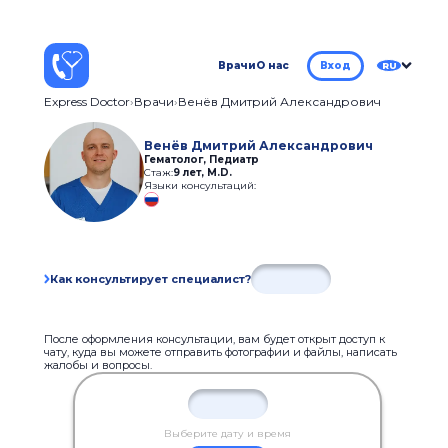
Врачи
О нас
Вход
RU
Express Doctor
Врачи
Венёв Дмитрий Александрович
Венёв Дмитрий Александрович
Гематолог, Педиатр
Стаж:
9 лет
,
M.D.
Языки консультаций:
Как консультирует специалист?
После оформления консультации, вам будет открыт доступ к
чату, куда вы можете отправить фотографии и файлы, написать
жалобы и вопросы.
Выберите дату и время