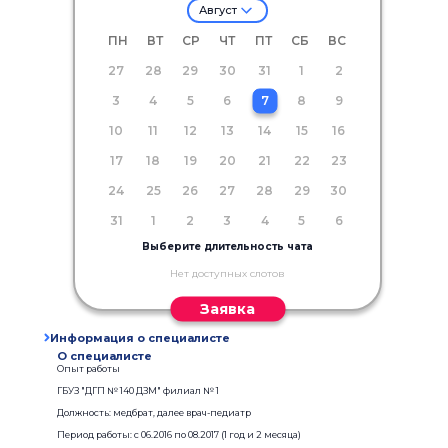
Август
ПН
ВТ
СР
ЧТ
ПТ
СБ
ВС
27
28
29
30
31
1
2
3
4
5
6
7
8
9
10
11
12
13
14
15
16
17
18
19
20
21
22
23
24
25
26
27
28
29
30
31
1
2
3
4
5
6
Выберите длительность чата
Нет доступных слотов
Заявка
Информация о специалисте
О специалисте
Опыт работы
ГБУЗ "ДГП № 140 ДЗМ" филиал № 1
Должность: медбрат, далее врач-педиатр
Период работы: c 06.2016 по 08.2017 (1 год и 2 месяца)