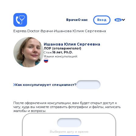
Врачи
О нас
Вход
RU
Express Doctor
Врачи
Ишанова Юлия Сергеевна
Ишанова Юлия Сергеевна
ЛOP (отоларинголог)
Стаж:
16 лет
,
Ph.D.
Языки консультаций:
Как консультирует специалист?
После оформления консультации, вам будет открыт доступ к
чату, куда вы можете отправить фотографии и файлы, написать
жалобы и вопросы.
Выберите дату и время