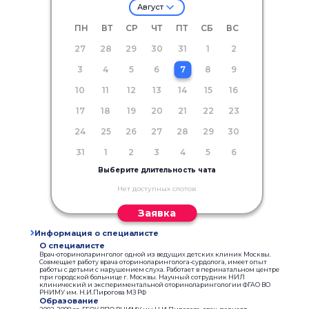
Август
ПН
ВТ
СР
ЧТ
ПТ
СБ
ВС
27
28
29
30
31
1
2
3
4
5
6
7
8
9
10
11
12
13
14
15
16
17
18
19
20
21
22
23
24
25
26
27
28
29
30
31
1
2
3
4
5
6
Выберите длительность чата
Нет доступных слотов
Заявка
Информация о специалисте
О специалисте
Врач-оториноларинголог одной из ведущих детских клиник Москвы.
Совмещает работу врача оториноларинголога-сурдолога, имеет опыт
работы с детьми с нарушением слуха. Работает в перинатальном центре
при городской больнице г. Москвы. Научный сотрудник НИЛ
клинический и экспериментальной оториноларингологии ФГАО ВО
РНИМУ им. Н.И.Пирогова МЗ РФ
Образование