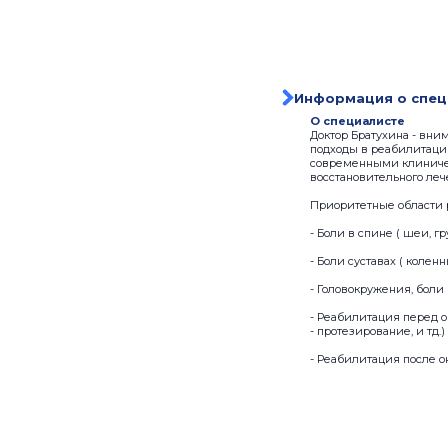
Информация о спец
О специалисте
Доктор Братухина - вн
подходы в реабилитации
современными клиничес
восстановительного леч
Приоритетные области 
- Боли в спине ( шеи, г
- Боли суставах ( колен
- Головокружения, боли 
- Реабилитация перед о
- протезирование, и тд.)
- Реабилитация после о