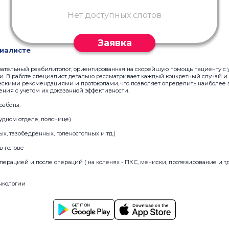
Нет доступных слотов
Заявка
иалисте
имательный реабилитолог, ориентированная на скорейшую помощь пациенту с
. В работе специалист детально рассматривает каждый конкретный случай и
кими рекомендациями и протоколами, что позволяет определить наиболее
ения с учетом их доказанной эффективности.
работы:
рудном отделе, пояснице)
ных, тазобедренных, голеностопных и тд.)
в голове
перацией и после операций ( на коленях - ПКС, мениски, протезирование и тд
нкологии