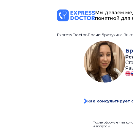
Мы делаем ме
понятной для 
Express Doctor
Врачи
Братухина Вик
Бр
Ре
Ста
Яз
Как консультирует 
После оформления консу
и вопросы.