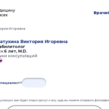
дицину
Врачи
всех
тория Игоревна
атухина Виктория Игоревна
абилитолог
ж:
6 лет
,
M.D.
ыки консультаций:
специалист?
льтации, вам будет открыт доступ к чату, куда вы можете отправить фотограф