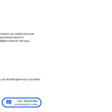
 упором на современные
 руководствуется
 эффективные методы
, на тазобедренных суставах
Мы
Мы
Онлайн
Онлайн
напишите нам
напишите нам