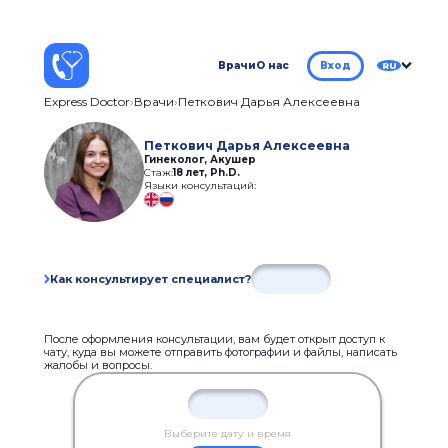
Врачи
О нас
Вход
RU
Express Doctor
Врачи
Петкович Дарья Алексеевна
Петкович Дарья Алексеевна
Гинеколог, Акушер
Стаж:
18 лет
,
Ph.D.
Языки консультаций:
Как консультирует специалист?
После оформления консультации, вам будет открыт доступ к
чату, куда вы можете отправить фотографии и файлы, написать
жалобы и вопросы.
Выберите дату и время