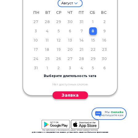
Август
ПН
ВТ
СР
ЧТ
ПТ
СБ
ВС
27
28
29
30
31
1
2
3
4
5
6
7
8
9
10
11
12
13
14
15
16
17
18
19
20
21
22
23
24
25
26
27
28
29
30
31
1
2
3
4
5
6
Выберите длительность чата
Нет доступных слотов
Заявка
Мы
Онлайн
напишите нам
Мы заботимся о безопасности ваших личных данных, поэтому
для связи со специалистом важно установить наше мобильное приложение