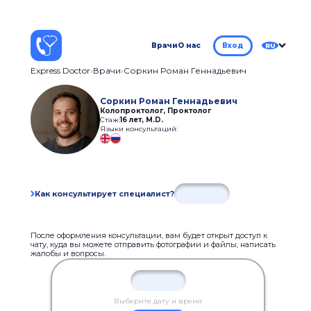
Врачи
О нас
Вход
RU
Express Doctor
Врачи
Соркин Роман Геннадьевич
Соркин Роман Геннадьевич
Колопроктолог, Проктолог
Стаж:
16 лет
,
М.D.
Языки консультаций:
Как консультирует специалист?
После оформления консультации, вам будет открыт доступ к
чату, куда вы можете отправить фотографии и файлы, написать
жалобы и вопросы.
Выберите дату и время