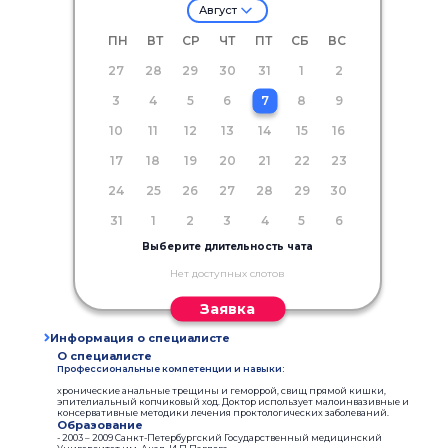
Август
ПН
ВТ
СР
ЧТ
ПТ
СБ
ВС
27
28
29
30
31
1
2
3
4
5
6
7
8
9
10
11
12
13
14
15
16
17
18
19
20
21
22
23
24
25
26
27
28
29
30
31
1
2
3
4
5
6
Выберите длительность чата
Нет доступных слотов
Заявка
Информация о специалисте
О специалисте
Профессиональные компетенции и навыки:
хронические анальные трещины и геморрой, свищ прямой кишки,
эпителиальный копчиковый ход. Доктор использует малоинвазивные и
консервативные методики лечения проктологических заболеваний.
Образование
- 2003 – 2009 Санкт-Петербургский Государственный медицинский