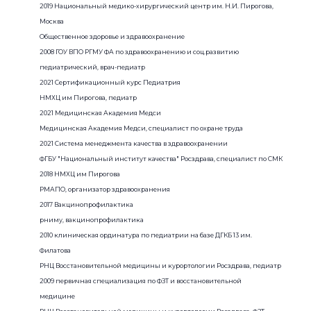
2019 Национальный медико-хирургический центр им. Н.И. Пирогова,
Москва
Общественное здоровье и здравоохранение
2008 ГОУ ВПО РГМУ ФА по здравоохранению и соц.развитию
педиатрический, врач-педиатр
2021 Сертификационный курс Педиатрия
НМХЦ им Пирогова, педиатр
2021 Медицинская Академия Медси
Медицинская Академия Медси, специалист по охране труда
2021 Система менеджмента качества в здравоохранении
ФГБУ "Национальный институт качества" Росздрава, специалист по СМК
2018 НМХЦ им Пирогова
РМАПО, организатор здравоохранения
2017 Вакцинопрофилактика
рниму, вакцинопрофилактика
2010 клиническая ординатура по педиатрии на базе ДГКБ 13 им.
Филатова
РНЦ Восстановительной медицины и курортологии Росздрава, педиатр
2009 первичная специализация по ФЗТ и восстановительной
медицине