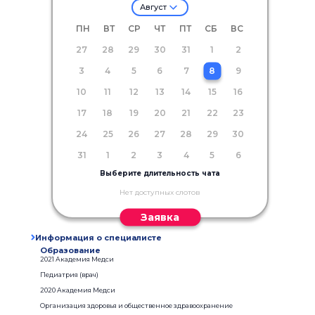
Август
ПН
ВТ
СР
ЧТ
ПТ
СБ
ВС
27
28
29
30
31
1
2
3
4
5
6
7
8
9
10
11
12
13
14
15
16
17
18
19
20
21
22
23
24
25
26
27
28
29
30
31
1
2
3
4
5
6
Выберите длительность чата
Нет доступных слотов
Заявка
Информация о специалисте
Образование
2021 Академия Медси
Педиатрия (врач)
2020 Академия Медси
Организация здоровья и общественное здравоохранение