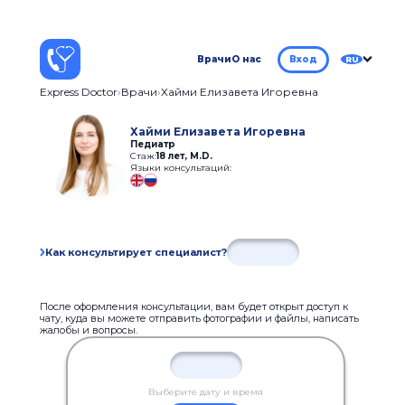
Врачи
О нас
Вход
RU
Express Doctor
Врачи
Хайми Елизавета Игоревна
Хайми Елизавета Игоревна
Педиатр
Стаж:
18 лет
,
М.D.
Языки консультаций:
Как консультирует специалист?
После оформления консультации, вам будет открыт доступ к
чату, куда вы можете отправить фотографии и файлы, написать
жалобы и вопросы.
Выберите дату и время