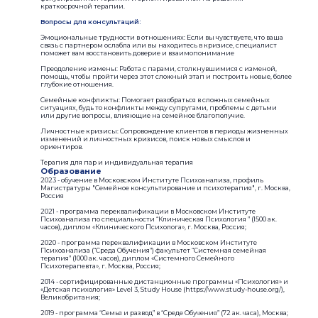
краткосрочной терапии.
Вопросы для консультаций:
Эмоциональные трудности в отношениях: Если вы чувствуете, что ваша
связь с партнером ослабла или вы находитесь в кризисе, специалист
поможет вам восстановить доверие и взаимопонимание
Преодоление измены: Работа с парами, столкнувшимися с изменой,
помощь, чтобы пройти через этот сложный этап и построить новые, более
глубокие отношения.
Семейные конфликты: Помогает разобраться в сложных семейных
ситуациях, будь то конфликты между супругами, проблемы с детьми
или другие вопросы, влияющие на семейное благополучие.
Личностные кризисы: Сопровождение клиентов в периоды жизненных
изменений и личностных кризисов, поиск новых смыслов и
ориентиров.
Терапия для пар и индивидуальная терапия
Образование
2023 - обучение в Московском Институте Психоанализа, профиль
Магистратуры "Семейное консультирование и психотерапия", г. Москва,
Россия
2021 - программа переквалификации в Московском Институте
Психоанализа по специальности “Клиническая Психология ” (1500 ак.
часов), диплом «Клинического Психолога», г. Москва, Россия;
2020 - программа переквалификации в Московском Институте
Психоанализа (“Среда Обучения”) факультет “Системная семейная
терапия” (1000 ак. часов), диплом «Системного Семейного
Психотерапевта», г. Москва, Россия;
2014 - сертифицированные дистанционные программы «Психология» и
«Детская психология» Level 3, Study House (https://www.study-house.org/),
Великобритания;
2019 - программа “Семья и развод” в “Среде Обучения” (72 ак. часа), Москва;