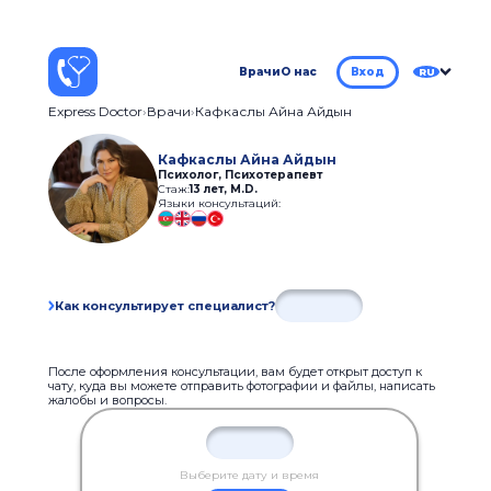
Врачи
О нас
Вход
RU
Express Doctor
Врачи
Кафкаслы Айна Айдын
Кафкаслы Айна Айдын
Психолог, Психотерапевт
Стаж:
13 лет
,
М.D.
Языки консультаций:
Как консультирует специалист?
После оформления консультации, вам будет открыт доступ к
чату, куда вы можете отправить фотографии и файлы, написать
жалобы и вопросы.
Выберите дату и время