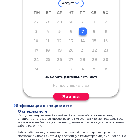
Август
ПН
ВТ
СР
ЧТ
ПТ
СБ
ВС
27
28
29
30
31
1
2
3
4
5
6
7
8
9
10
11
12
13
14
15
16
17
18
19
20
21
22
23
24
25
26
27
28
29
30
31
1
2
3
4
5
6
Выберите длительность чата
Нет доступных слотов
Заявка
Информация о специалисте
О специалисте
Как дипломированный семейный системный психотерапевт,
специалист старается удовлетворить потребности клиентов, делая все
возможное, чтобы они достигали душевного благополучия и искренне
заботится о них.
Айна работает индивидуально и с семейными парами в разных
подходах, включая системную семейную психотерапию, эмоционально-
фокусированной терапии и ориентированной на решения