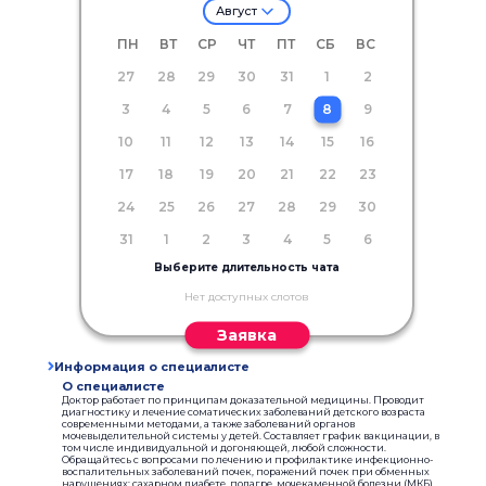
Август
ПН
ВТ
СР
ЧТ
ПТ
СБ
ВС
27
28
29
30
31
1
2
3
4
5
6
7
8
9
10
11
12
13
14
15
16
17
18
19
20
21
22
23
24
25
26
27
28
29
30
31
1
2
3
4
5
6
Выберите длительность чата
Нет доступных слотов
Заявка
Информация о специалисте
О специалисте
Доктор работает по принципам доказательной медицины. Проводит
диагностику и лечение соматических заболеваний детского возраста
современными методами, а также заболеваний органов
мочевыделительной системы у детей. Составляет график вакцинации, в
том числе индивидуальной и догоняющей, любой сложности.
Обращайтесь с вопросами по лечению и профилактике инфекционно-
воспалительных заболеваний почек, поражений почек при обменных
нарушениях: сахарном диабете, подагре, мочекаменной болезни (МКБ),