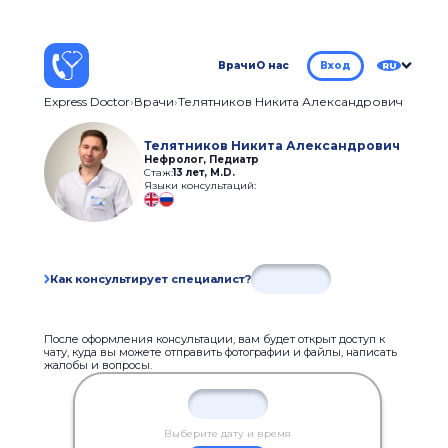
Врачи
О нас
Вход
RU
Express Doctor
Врачи
Телятников Никита Александрович
Телятников Никита Александрович
Нефролог, Педиатр
Стаж:
13 лет
,
M.D.
Языки консультаций:
Как консультирует специалист?
После оформления консультации, вам будет открыт доступ к
чату, куда вы можете отправить фотографии и файлы, написать
жалобы и вопросы.
Выберите дату и время