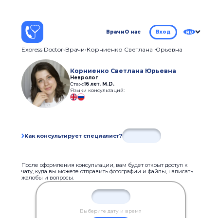
Врачи
О нас
Вход
RU
Express Doctor
Врачи
Корниенко Светлана Юрьевна
Корниенко Светлана Юрьевна
Невролог
Стаж:
16 лет
,
M.D.
Языки консультаций:
Как консультирует специалист?
После оформления консультации, вам будет открыт доступ к
чату, куда вы можете отправить фотографии и файлы, написать
жалобы и вопросы.
Выберите дату и время