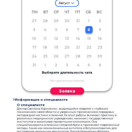
Август
ПН
ВТ
СР
ЧТ
ПТ
СБ
ВС
27
28
29
30
31
1
2
3
4
5
6
7
8
9
10
11
12
13
14
15
16
17
18
19
20
21
22
23
24
25
26
27
28
29
30
31
1
2
3
4
5
6
Выберите длительность чата
Нет доступных слотов
Заявка
Информация о специалисте
О специалисте
Доктор Светлана Корниенко - выдающийся невролог с глубоким
пониманием своей области и уверенным применением передовых
методов диагностики и лечения. Ее опыт работы включает практику в
различных медицинских учреждениях, начиная с государственных
институтов и заканчивая приватными клиниками. Она
специализируется в лечении головной боли и применяет современные
методы, такие как моноклональные антитела и ботулинотерапия, для
достижения наилучших результатов. Доктор Корниенко обладает