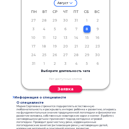
Август
ПН
ВТ
СР
ЧТ
ПТ
СБ
ВС
27
28
29
30
31
1
2
3
4
5
6
7
8
9
10
11
12
13
14
15
16
17
18
19
20
21
22
23
24
25
26
27
28
29
30
31
1
2
3
4
5
6
Выберите длительность чата
Нет доступных слотов
Заявка
Информация о специалисте
О специалисте
Мария Сергеевна стремится подкреплять естественную
любознательность и раскрывать интерес ребёнка к развитию, опираясь
на фундаментальные знания традиционной логопедии и физиологии
развития человека, собственные новаторские идеи и коллег. В работе с
неговорящими детьми применяет подход методики игровой
логопедии. Проводит диагностику речи, коррекционные
логопедические занятия (активизация речи у неговорящих детей,
коррекция моторной и сенсорной алалии, развитие