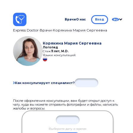
Врачи
О нас
Вход
RU
Express Doctor
Врачи
Корякина Мария Сергеевна
Корякина Мария Сергеевна
Логопед
Стаж:
11 лет
,
M.D.
Языки консультаций:
Как консультирует специалист?
После оформления консультации, вам будет открыт доступ к
чату, куда вы можете отправить фотографии и файлы, написать
жалобы и вопросы.
Выберите дату и время