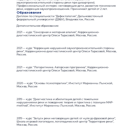
звукопроизносительной стороны речи при дизартрии).
Профессиональный интерес: неговорящие дети, развитие понимания
речи, коррекция звукопроизношения. Принимает детей от 2 лет.
Образование
Диплом по специальности “Дефектология”, Дальневосточный
федеральный университет (ДВФУ), Владивосток, Россия.
Дополнительное образование:
2021 — курс “Сенсорная и моторная алалия”, Коррекционно-
диагностический центр Олеси Тарасовой, Москва, Россия.
2021 — курс “Коррекция нарушений звукопроизносительной стороны
речи”, Коррекционно-диагностический центр Олеси Тарасовой, Москва,
Россия.
2021 — курс “Логоритмика. Авторская программа”, Коррекционно-
диагностический центр Олеси Тарасовой, Москва, Россия.
2020 — курс “Основы психотерапии”, Институт Марианны Лынской,
Москва, Россия
2019 — курс “Диагностика и абилитация детей с тяжелыми
нарушениями речи и поведения: теория и практика с позиции MAP-
method”, Институт Марианны Лынской, Москва, Россия.
2019 — курс “Запуск речи неговорящих детей: от нуля до фразовой речи”,
Школа игровой логопедии, логопедический центр “Территория речи”,
Москва, Россия.