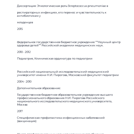
Диссертация: Этиологическая роль Streptococcus pneumoniae в
респираторных инфекциях, его перенос и чувствительность к
антибиотикам у
младенцев
2015
Федеральное государственное бюджетное учреждение ""Научный центр
здоровья детей"" Российской академии медицинских наук.
2010 - 2012
Педиатрия, Клиническая ординатура по педиатрии
Российский национальный исследовательский медицинский
университет имени Н.И. Пирогова, Московский факультет педиатрии
2004 - 2010
Дополнительное образование:
Государственное бюджетное образовательное учреждение высшего
профессионального образования Н.И. Пирогова Российского
национального исследовательского медицинского университета,
Москва
2017
Специфическая профилактика инфекционных заболеваний
(вакцинация)