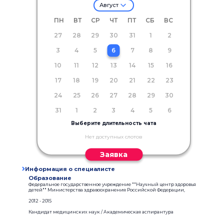
Август
ПН
ВТ
СР
ЧТ
ПТ
СБ
ВС
27
28
29
30
31
1
2
3
4
5
6
7
8
9
10
11
12
13
14
15
16
17
18
19
20
21
22
23
24
25
26
27
28
29
30
31
1
2
3
4
5
6
Выберите длительность чата
Нет доступных слотов
Заявка
Информация о специалисте
Образование
Федеральное государственное учреждение ""Научный центр здоровья
детей"" Министерства здравоохранения Российской Федерации,
2012 - 2015
Кандидат медицинских наук / Академическая аспирантура