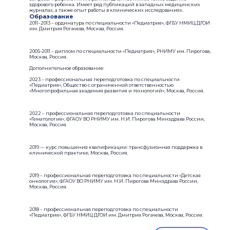
здорового ребенка. Имеет ряд публикаций в западных медицинских
журналах, а также опыт работы в клинических исследованиях.
Образование
2011–2013 – ординатура по специальности «Педиатрия», ФГБУ НМИЦ ДГОИ
им. Дмитрия Рогачева, Москва, Россия.
2005-2011 – диплом по специальности «Педиатрия», РНИМУ им. Пирогова,
Москва, Россия.
Дополнительное образование:
2023 – профессиональная переподготовка по специальности
«Педиатрия», Общество с ограниченной ответственностью
«Многопрофильная академия развития и технологий», Москва, Россия.
2022 – профессиональная переподготовка по специальности
«Гематология», ФГАОУ ВО РНИМУ им. Н.И. Пирогова Минздрава России,
Москва, Россия.
2019 — курс повышения квалификации: трансфузионная поддержка в
клинической практике, Москва, Россия.
2019 – профессиональная переподготовка по специальности «Детская
онкология», ФГАОУ ВО РНИМУ им. Н.И. Пирогова Минздрава России,
Москва, Россия.
2018 – профессиональная переподготовка по специальности
«Педиатрия», ФГБУ НМИЦ ДГОИ им. Дмитрия Рогачева, Москва, Россия.