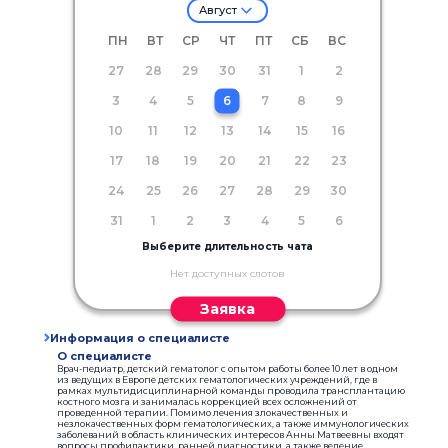
Август
ПН
ВТ
СР
ЧТ
ПТ
СБ
ВС
27
28
29
30
31
1
2
3
4
5
6
7
8
9
10
11
12
13
14
15
16
17
18
19
20
21
22
23
24
25
26
27
28
29
30
31
1
2
3
4
5
6
Выберите длительность чата
Нет доступных слотов
Заявка
Информация о специалисте
О специалисте
Врач-педиатр, детский гематолог с опытом работы более 10 лет в одном
из ведущих в Европе детских гематологических учреждений, где в
рамках мультидисциплинарной команды проводила трансплантацию
костного мозга и занималась коррекцией всех осложнений от
проведенной терапии. Помимо лечения злокачественных и
незлокачественных форм гематологических, а также иммунологических
заболеваний в область клинических интересов Анны Матвеевны входят
вопросы профилактики, ранней диагностики, а также ведение