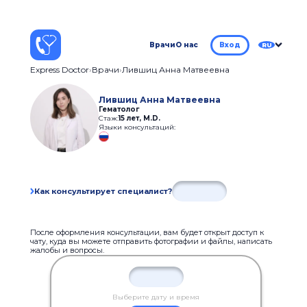
Врачи
О нас
Вход
RU
Express Doctor
Врачи
Лившиц Анна Матвеевна
Лившиц Анна Матвеевна
Гематолог
Стаж:
15 лет
,
M.D.
Языки консультаций:
Как консультирует специалист?
После оформления консультации, вам будет открыт доступ к
чату, куда вы можете отправить фотографии и файлы, написать
жалобы и вопросы.
Выберите дату и время