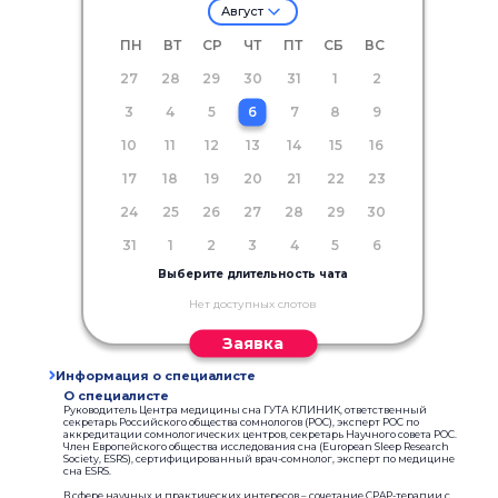
Август
ПН
ВТ
СР
ЧТ
ПТ
СБ
ВС
27
28
29
30
31
1
2
3
4
5
6
7
8
9
10
11
12
13
14
15
16
17
18
19
20
21
22
23
24
25
26
27
28
29
30
31
1
2
3
4
5
6
Выберите длительность чата
Нет доступных слотов
Заявка
Информация о специалисте
О специалисте
Руководитель Центра медицины сна ГУТА КЛИНИК, ответственный
секретарь Российского общества сомнологов (РОС), эксперт РОС по
аккредитации сомнологических центров, секретарь Научного совета РОС.
Член Европейского общества исследования сна (European Sleep Research
Society, ESRS), сертифицированный врач-сомнолог, эксперт по медицине
сна ESRS.
В сфере научных и практических интересов – сочетание CPAP-терапии с