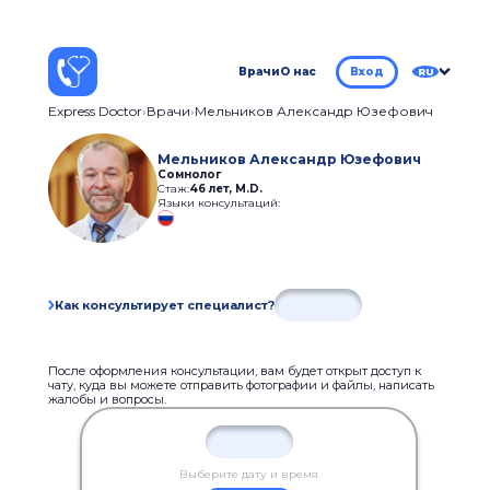
Врачи
О нас
Вход
RU
Express Doctor
Врачи
Мельников Александр Юзефович
Мельников Александр Юзефович
Сомнолог
Стаж:
46 лет
,
M.D.
Языки консультаций:
Как консультирует специалист?
После оформления консультации, вам будет открыт доступ к
чату, куда вы можете отправить фотографии и файлы, написать
жалобы и вопросы.
Выберите дату и время