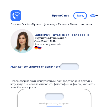
Врачи
О нас
Вход
RU
Express Doctor
Врачи
Цихончук Татьяна Вячеславовна
Цихончук Татьяна Вячеславовна
Окулист (офтальмолог)
Стаж:
15 лет
,
M.D.
Языки консультаций:
Как консультирует специалист?
После оформления консультации, вам будет открыт доступ к
чату, куда вы можете отправить фотографии и файлы, написать
жалобы и вопросы.
Выберите дату и время