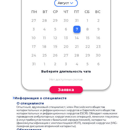
Август
ПН
ВТ
СР
ЧТ
ПТ
СБ
ВС
27
28
29
30
31
1
2
3
4
5
6
7
8
9
10
11
12
13
14
15
16
17
18
19
20
21
22
23
24
25
26
27
28
29
30
31
1
2
3
4
5
6
Выберите длительность чата
Нет доступных слотов
Заявка
Информация о специалисте
О специалисте
Опытный, вдумчивый специалист, член Российского общества
катарактальных и рефракционных хирургов и Европейского общества
катарактальных и рефракционных хирургов ESCRS. Обладает навыками
проведения амбулаторных хирургических операций, лечении глаукомы
(синустрабекулэктомия с базальной иридэктомией), катаракты
(факоэмульсификация с имплантацией ИОЛ), лазерной хирургии (YAG-
лазерная дисцизия вторичной катаракты).
Образование