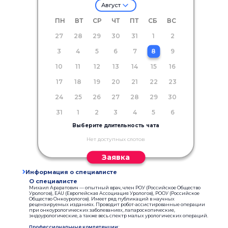
Август
ПН
ВТ
СР
ЧТ
ПТ
СБ
ВС
27
28
29
30
31
1
2
3
4
5
6
7
8
9
10
11
12
13
14
15
16
17
18
19
20
21
22
23
24
25
26
27
28
29
30
31
1
2
3
4
5
6
Выберите длительность чата
Нет доступных слотов
Заявка
Информация о специалисте
О специалисте
Михаил Араратович — опытный врач, член РОУ (Российское Общество
Урологов), EAU (Европейская Ассоциация Урологов), РООУ (Российское
Общество Онкоурологов). Имеет ряд публикаций в научных
рецензируемых изданиях. Проводит робот-ассистированные операции
при онкоурологических заболеваниях, лапароскопические,
эндоурологические, а также весь спектр малых урологических операций.
Профессиональные компетенции: