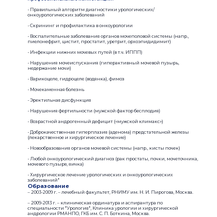
- Правильный алгоритм диагностики урологических/
онкоурологических заболеваний
- Скрининг и профилактика в онкоурологии
- Воспалительные заболевания органов мочеполовой системы (напр.,
пиелонефрит, цистит, простатит, уретрит, орхоэпидидимит)
- Инфекции нижних мочевых путей (в т.ч. ИППП)
- Нарушения мочеиспускания (гиперактивный мочевой пузырь,
недержание мочи)
- Варикоцеле, гидроцеле (водянка), фимоз
- Мочекаменная болезнь
- Эректильная дисфункция
- Нарушения фертильности (мужской фактор бесплодия)
- Возрастной андрогенный дефицит («мужской климакс»)
- Доброкачественная гиперплазия (аденома) предстательной железы
(лекарственное и хирургическое лечение)
- Новообразования органов мочевой системы (напр., кисты почек)
- Любой онкоурологический диагноз (рак простаты, почки, мочеточника,
мочевого пузыря, яичка)
- Хирургическое лечение урологических и онкоурологических
заболеваний"
Образование
– 2003-2009 г. – лечебный факультет, РНИМУ им. Н. И. Пирогова, Москва.
– 2009-2013 г. – клиническая ординатура и аспирантура по
специальности "Урология", Клиника урологии и хирургической
андрологии РМАНПО, ГКБ им. С. П. Боткина, Москва.