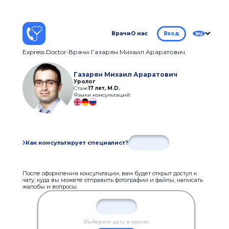
Врачи
О нас
Вход
RU
Express Doctor
Врачи
Газарян Михаил Араратович
Газарян Михаил Араратович
Уролог
Стаж:
17 лет
,
M.D.
Языки консультаций:
Как консультирует специалист?
После оформления консультации, вам будет открыт доступ к
чату, куда вы можете отправить фотографии и файлы, написать
жалобы и вопросы.
Выберите дату и время