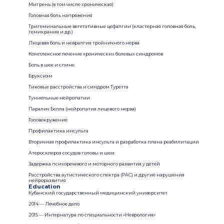
Мигрень (в том числе хроническая)
Головная боль напряжения
Тригеминальные вегетативные цефалгии (кластерная головная боль,
гемикрания и др.)
Лицевая боль и невралгия тройничного нерва
Комплексное лечение хронических болевых синдромов
Боль в шее и спине
Бруксизм
Тиковые расстройства и синдром Туретта
Туннельные нейропатии
Паралич Белла (нейропатия лицевого нерва)
Головокружение
Профилактика инсульта
Вторичная профилактика инсульта и разработка плана реабилитации
Атеросклероз сосудов головы и шеи
Задержка психоречевого и моторного развития у детей
Расстройства аутистического спектра (РАС) и другие нарушения
нейроразвития
Education
Кубанский государственный медицинский университет
2014 — Лечебное дело
2015 — Интернатура по специальности «Неврология»