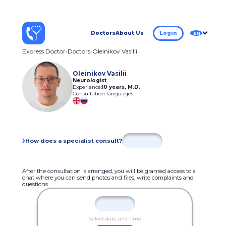
Doctors
About Us
Login
EN
Express Doctor
Doctors
Oleinikov Vasilii
Oleinikov Vasilii
Neurologist
Experience:
10 years
,
M.D.
Consultation languages:
How does a specialist consult?
After the consultation is arranged, you will be granted access to a
chat where you can send photos and files, write complaints and
questions.
Select date and time