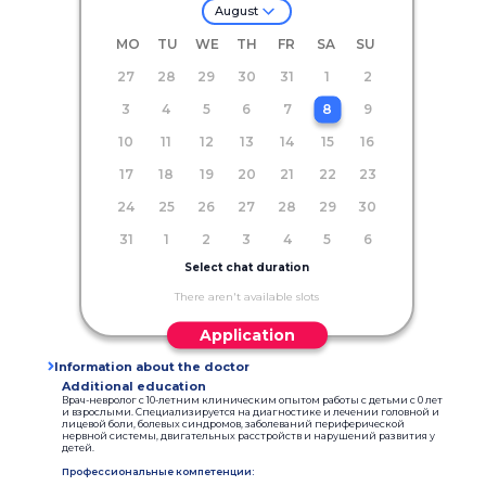
August
MO
TU
WE
TH
FR
SA
SU
27
28
29
30
31
1
2
3
4
5
6
7
8
9
10
11
12
13
14
15
16
17
18
19
20
21
22
23
24
25
26
27
28
29
30
31
1
2
3
4
5
6
Select chat duration
There aren't available slots
Application
Information about the doctor
Additional education
Врач-невролог с 10-летним клиническим опытом работы с детьми с 0 лет
и взрослыми. Специализируется на диагностике и лечении головной и
лицевой боли, болевых синдромов, заболеваний периферической
нервной системы, двигательных расстройств и нарушений развития у
детей.
Профессиональные компетенции: