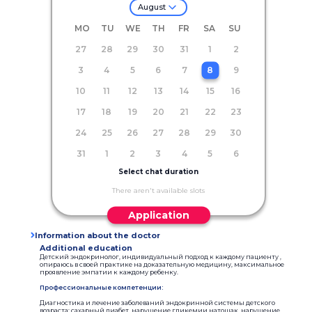
August
MO
TU
WE
TH
FR
SA
SU
27
28
29
30
31
1
2
3
4
5
6
7
8
9
10
11
12
13
14
15
16
17
18
19
20
21
22
23
24
25
26
27
28
29
30
31
1
2
3
4
5
6
Select chat duration
There aren't available slots
Application
Information about the doctor
Additional education
Детский эндокринолог, индивидуальный подход к каждому пациенту ,
опираюсь в своей практике на доказательную медицину, максимальное
проявление эмпатии к каждому ребенку.
Профессиональные компетенции:
Диагностика и лечение заболеваний эндокринной системы детского
возраста: сахарный диабет, нарушение гликемии натощак, нарушение