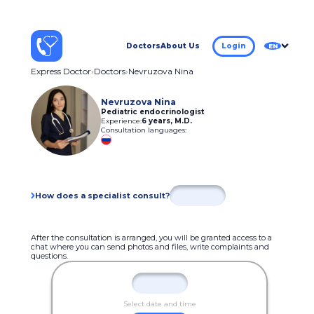
Doctors
About Us
Login
EN
Express Doctor
Doctors
Nevruzova Nina
Nevruzova Nina
Pediatric endocrinologist
Experience:
6 years
,
M.D.
Consultation languages:
How does a specialist consult?
After the consultation is arranged, you will be granted access to a
chat where you can send photos and files, write complaints and
questions.
Select date and time