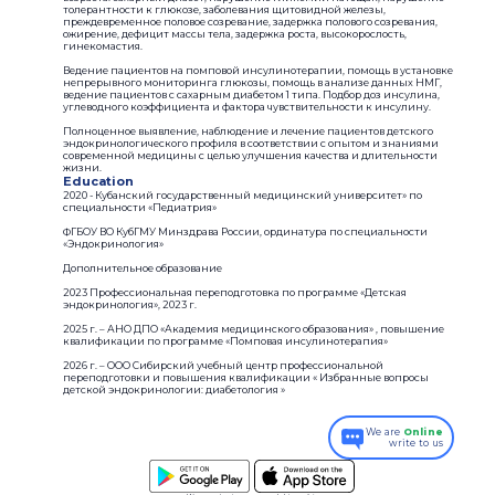
толерантности к глюкозе, заболевания щитовидной железы,
преждевременное половое созревание, задержка полового созревания,
ожирение, дефицит массы тела, задержка роста, высокорослость,
гинекомастия.
Ведение пациентов на помповой инсулинотерапии, помощь в установке
непрерывного мониторинга глюкозы, помощь в анализе данных НМГ,
ведение пациентов с сахарным диабетом 1 типа. Подбор доз инсулина,
углеводного коэффициента и фактора чувствительности к инсулину.
Полноценное выявление, наблюдение и лечение пациентов детского
эндокринологического профиля в соответствии с опытом и знаниями
современной медицины с целью улучшения качества и длительности
жизни.
Education
2020 - Кубанский государственный медицинский университет» по
специальности «Педиатрия»
ФГБОУ ВО КубГМУ Минздрава России, ординатура по специальности
«Эндокринология»
Дополнительное образование
2023 Профессиональная переподготовка по программе «Детская
эндокринология», 2023 г.
2025 г. – АНО ДПО «Академия медицинского образования» , повышение
квалификации по программе «Помповая инсулинотерапия»
2026 г. – ООО Сибирский учебный центр профессиональной
переподготовки и повышения квалификации « Избранные вопросы
детской эндокринологии: диабетология »
We are
Online
write to us