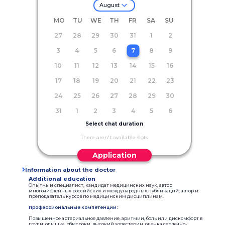
August
MO
TU
WE
TH
FR
SA
SU
27
28
29
30
31
1
2
3
4
5
6
7
8
9
10
11
12
13
14
15
16
17
18
19
20
21
22
23
24
25
26
27
28
29
30
31
1
2
3
4
5
6
Select chat duration
There aren't available slots
Application
Information about the doctor
Additional education
Опытный специалист, кандидат медицинских наук, автор
многочисленных российских и международных публикаций, автор и
преподаватель курсов по медицинским дисциплинам.
Профессиональные компетенции:
Повышенное артериальное давление, аритмии, боль или дискомфорт в
груди, одышка, обмороки, высокий холестерин, оценка сердечно-