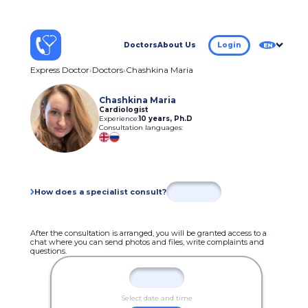
Doctors
About Us
Login
EN
Express Doctor
Doctors
Chashkina Maria
Chashkina Maria
Cardiologist
Experience:
10 years
,
Ph.D
Consultation languages:
How does a specialist consult?
After the consultation is arranged, you will be granted access to a
chat where you can send photos and files, write complaints and
questions.
Select date and time