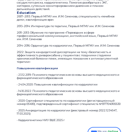
сосудистого риска, кардиогенетика. Помогаю разобраться с ЭКГ,
холтером, суточным мониторированием давления и планом
дальнейших действий.
Education
2007–2013: Первый МГМУ им. И.М. Сеченова, специальность «лечебное
дело», квалификация врач
2013–2014: Интернатура по терапии, Первый МГМУ им. И.М. Сеченова
2011–2013: Обучение по программе «Переводчик в сфере
профессиональной коммуникации», английский язык, Первый МГМУ
им. И.М. Сеченова
2014–2016: Ординатура по кардиологии, Первый МГМУ им. И.М. Сеченова
2022: Защита кандидатской диссертации на тему «Безопасность и
эффективность ривароксабана у пациентов с поздними стадиями
хронической болезни почек, имеющих показания к антикоагулянтной
терапии»
Повышение квалификации
• 23.12.2019: Психолого-педагогические основы высшего медицинского и
фармацевтического образования
• 24.04.2020: Повышение квалификации по кардиологии
• 14.10.2022: Психолого-педагогические основы высшего медицинского и
фармацевтического образования
• 2020: Сертификат специалиста по кардиологии (регистрационный
номер 05400), подтвержденный сертификат специалиста №0177040105530
• 2025 Аккредитация по кардиологии (реестровый номер 2022.1234547,
17.03.2025)
• Кардиогенетика НИУ ВШЕ 2025 г
We are
Online