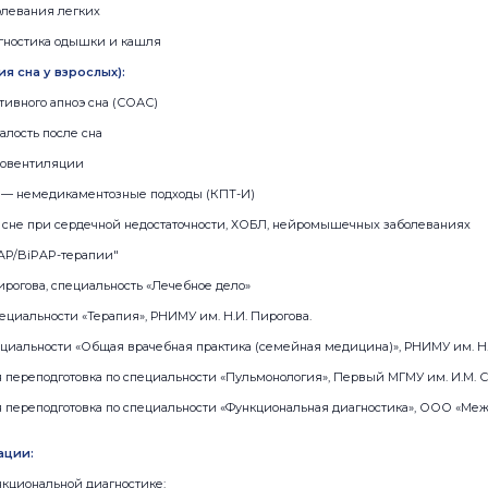
левания легких
гностика одышки и кашля
я сна у взрослых):
тивного апноэ сна (СОАС)
алость после сна
повентиляции
 — немедикаментозные подходы (КПТ-И)
сне при сердечной недостаточности, ХОБЛ, нейромышечных заболеваниях
AP/BiPAP-терапии"
Пирогова, специальность «Лечебное дело»
пециальности «Терапия», РНИМУ им. Н.И. Пирогова.
пециальности «Общая врачебная практика (семейная медицина)», РНИМУ им. Н.
я переподготовка по специальности «Пульмонология», Первый МГМУ им. И.М. С
я переподготовка по специальности «Функциональная диагностика», ООО «Ме
ации:
нкциональной диагностике: