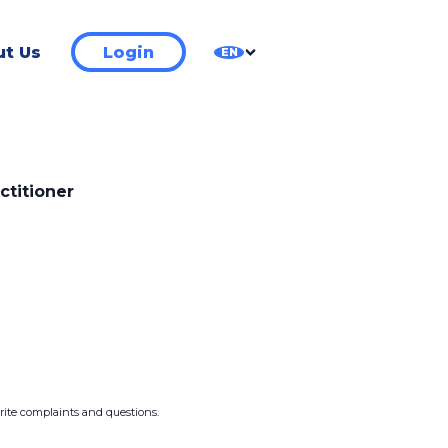
t Us
Login
EN
ctitioner
write complaints and questions.