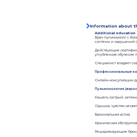
Information about t
Additional education
Врач-пульмонолог с бо
системы и нарушений сна
Действующие сертифика
углубленное обучение п
Специалист владеет со
Профессиональные ко
Онлайн-консультации д
Пульмонология (взросл
Кашель (острый, затяжн
Одышка, чувство нехват
Бронхиальная астма
Хроническая обструктив
Рецидивирующие брон