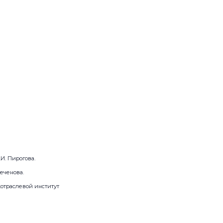
И. Пирогова.
еченова.
жотраслевой институт