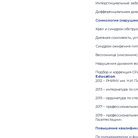
Интерстициальные забо
Дифференциальная диа
Сомнология (нарушени
Храп и синдром обструк
Дневная сонливость, уст
Синдром ожирения-ги
Бессонница (инсомния)
Нарушения дыхания во 
Подбор и коррекция CP
Education
2012 – РНИМУ им. Н.И. 
2013 – интернатура по с
2015 – ординатура по с
2017 – профессиональна
2019 – профессиональна
Госаттестации».
Повышение квалифик
По пульмонологии и фу