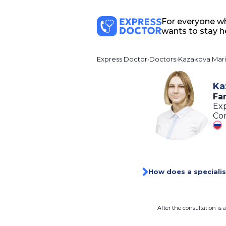
For everyone w
wants to stay h
Express Doctor
Doctors
Kazakova Mar
Ka
Fa
Exp
Con
How does a specialis
After the consultation is