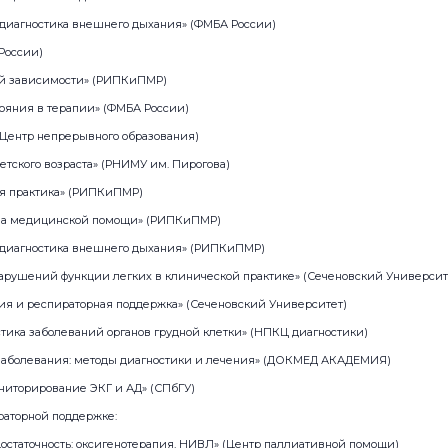
 диагностика внешнего дыхания» (ФМБА России)
 России)
ной зависимости» (РИПКиПМР)
тояния в терапии» (ФМБА России)
 (Центр непрерывного образования)
детского возраста» (РНИМУ им. Пирогова)
ая практика» (РИПКиПМР)
ства медицинской помощи» (РИПКиПМР)
я диагностика внешнего дыхания» (РИПКиПМР)
нарушений функции легких в клинической практике» (Сеченовский Университ
пия и респираторная поддержка» (Сеченовский Университет)
стика заболеваний органов грудной клетки» (НПКЦ диагностики)
 заболевания: методы диагностики и лечения» (ДОКМЕД АКАДЕМИЯ)
ониторирование ЭКГ и АД» (СПбГУ)
раторной поддержке:
достаточность: оксигенотерапия, НИВЛ» (Центр паллиативной помощи)