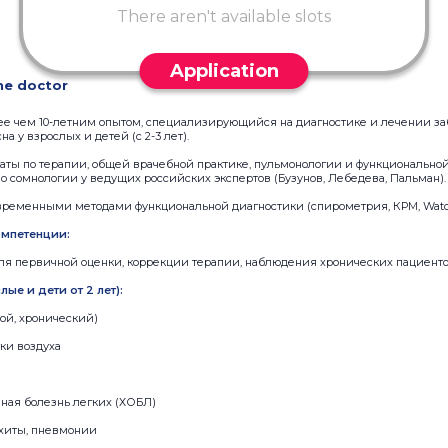
There aren't available slots
Application
he doctor
лее чем 10-летним опытом, специализирующийся на диагностике и лечении з
 у взрослых и детей (с 2-3 лет).
ты по терапии, общей врачебной практике, пульмонологии и функциональной
о сомнологии у ведущих российских экспертов (Бузунов, Лебедева, Пальман).
временными методами функциональной диагностики (спирометрия, КРМ, Wat
мпетенции:
ля первичной оценки, коррекции терапии, наблюдения хронических пациент
ые и дети от 2 лет):
ой, хронический)
ки воздуха
ная болезнь легких (ХОБЛ)
хиты, пневмонии