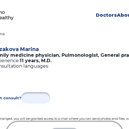
ho
Doctors
Abou
ealthy
ina
zakova Marina
mily medicine physician, Pulmonologist, General pra
erience:
11 years
,
M.D.
sultation languages:
t consult?
 arranged, you will be granted access to a chat where you can send photos and files, 