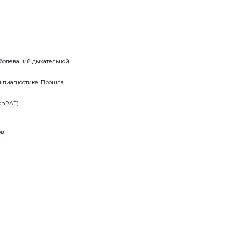
аболеваний дыхательной
 диагностике. Прошла
chPAT).
ов