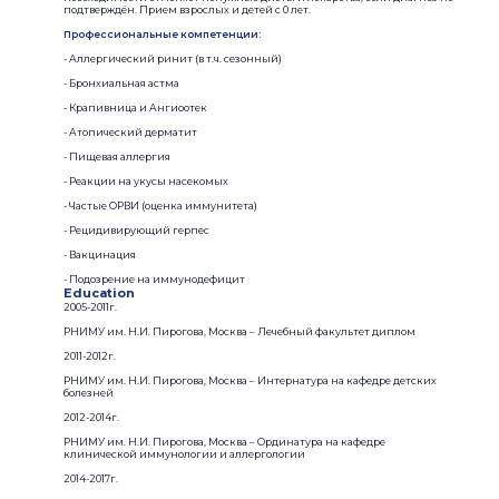
подтверждён. Прием взрослых и детей с 0 лет.
Профессиональные компетенции:
- Аллергический ринит (в т.ч. сезонный)
- Бронхиальная астма
- Крапивница и Ангиоотек
- Атопический дерматит
- Пищевая аллергия
- Реакции на укусы насекомых
- Частые ОРВИ (оценка иммунитета)
- Рецидивирующий герпес
- Вакцинация
- Подозрение на иммунодефицит
Education
2005-2011г.
РНИМУ им. Н.И. Пирогова, Москва – Лечебный факультет диплом
2011-2012г.
РНИМУ им. Н.И. Пирогова, Москва – Интернатура на кафедре детских
болезней
2012-2014г.
РНИМУ им. Н.И. Пирогова, Москва – Ординатура на кафедре
клинической иммунологии и аллергологии
2014-2017г.