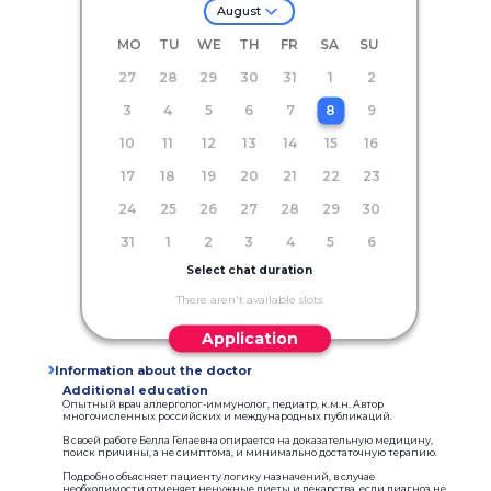
August
MO
TU
WE
TH
FR
SA
SU
27
28
29
30
31
1
2
3
4
5
6
7
8
9
10
11
12
13
14
15
16
17
18
19
20
21
22
23
24
25
26
27
28
29
30
31
1
2
3
4
5
6
Select chat duration
There aren't available slots
Application
Information about the doctor
Additional education
Опытный врач аллерголог-иммунолог, педиатр, к.м.н. Автор
многочисленных российских и международных публикаций.
В своей работе Белла Гелаевна опирается на доказательную медицину,
поиск причины, а не симптома, и минимально достаточную терапию.
Подробно объясняет пациенту логику назначений, в случае
необходимости отменяет ненужные диеты и лекарства, если диагноз не