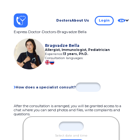
Doctors
About Us
Login
EN
Express Doctor
Doctors
Bragvadze Bella
Bragvadze Bella
Allergist, Immunologist, Pediatrician
Experience:
13 years
,
Ph.D.
Consultation languages:
How does a specialist consult?
After the consultation is arranged, you will be granted access to a
chat where you can send photos and files, write complaints and
questions.
Select date and time