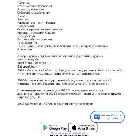
Псориаз
Атопический дерматит
Аллергодерматозы
Себорейный дерматит
Акне
Розацеа
Герпесвирусная инфекция
Пиодермия
Склеродермия локализованная
Красный плоский лишай
Пузырчатка
Буллезный пемфигоид
Токсидермия
Бактериальные и грибковые болезни кожи и придатков кожи
Алопеция
Автор научных публикаций и докладов, участник научных
конференций.
Врач второй категории.
Education
2022 - Московский областной научно-исследовательский клинический
институт им. М.Ф. Владимирского, Москва - ординатура.
2020-Московский государственный медико-стоматологический
университет им. Евдокимова - специальность "Лечебное дело".
Повышение квалификации:
2025 Основы дерматоскопии
дерматовенерология 2023 ТрихологияРоссийский университет дружбы
народов (РУДН)
2022 Косметология 576ч.Первый институт эстетики
We are
Online
write to us
We care about your personal data, so it is
important to install our mobile application