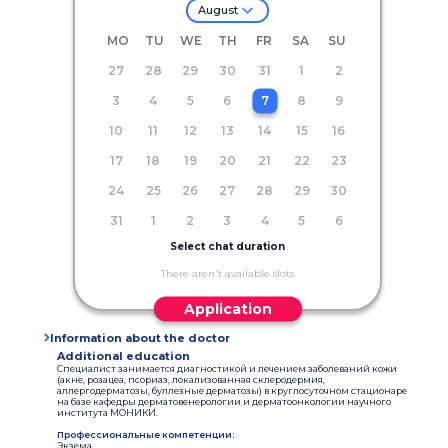
August
MO
TU
WE
TH
FR
SA
SU
27
28
29
30
31
1
2
3
4
5
6
7
8
9
10
11
12
13
14
15
16
17
18
19
20
21
22
23
24
25
26
27
28
29
30
31
1
2
3
4
5
6
Select chat duration
There aren't available slots
Application
Information about the doctor
Additional education
Специалист занимается диагностикой и лечением заболеваний кожи
(акне, розацеа, псориаз, локализованная склеродермия,
аллергодерматозы, буллезные дерматозы) в круглосуточном стационаре
на базе кафедры дерматовенерологии и дерматоонкологии научного
института МОНИКИ.
Профессиональные компетенции:
Экзема