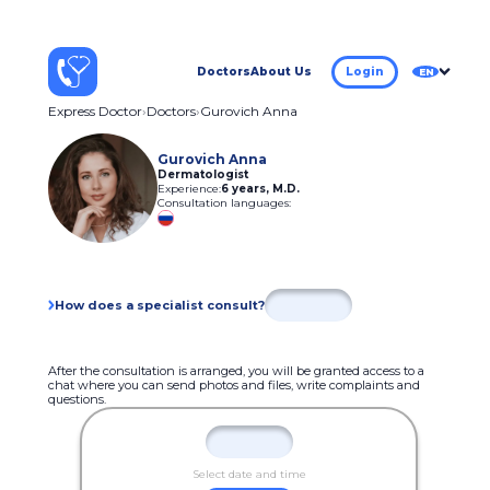
Doctors
About Us
Login
EN
Express Doctor
Doctors
Gurovich Anna
Gurovich Anna
Dermatologist
Experience:
6 years
,
M.D.
Consultation languages:
How does a specialist consult?
After the consultation is arranged, you will be granted access to a
chat where you can send photos and files, write complaints and
questions.
Select date and time